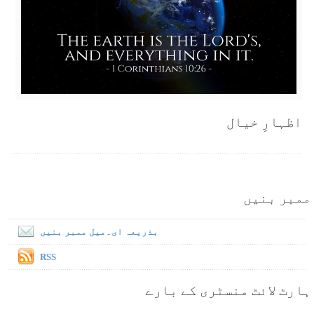
اظہارِ خیال
ممبر بنیں
بذریعہ ای۔میل ممبر بنیں
RSS
ہارٹ لائٹ منسٹری کے بارے