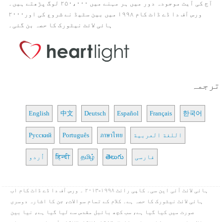
آج کی آیت موجودہ دور میں ہر مہنے میں ۲۵۰،۰۰۰ لوگ پڑھتے ہیں۔
ورس آف دا ڈے ڈاٹ کام ۱۹۹۸ میں بین سٹیڈ نے شروع کی اور۲۰۰۰
ہائی لائٹ نیٹورک کا حصہ بن گئی۔
ترجمہ
English
中文
Deutsch
Español
Français
한국어
اللغة العربية
ภาษาไทย
Português
Русский
فارسی
తెలుగు
தமிழ்
हिन्दी
اُردو
ہائی لائٹ آئی این سی۔ کاپی رائٹ ۱۹۹۸-۲۰۱۳ ۔ ورس آف دا ڈے ڈاٹ کام اب
ہائی لائٹ نیٹورک کا حصہ ہے۔ کلام کے تمام سوالات، جن کا اشارہ دوسری
صورت میں کیا گیا ہے، سب کچھ بائبل مقدس سے لیا گیا ہے، نیا بین