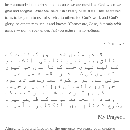
he commanded us to do so and because we are most like God when we
give and forgive. What we 'have' isn't really ours; it's all his, entrusted
to us to be put into useful service to others for God's work and God's
glory, so others may see it and know:
"Correct me,
Lord
, but only with
justice — not in your anger, lest you reduce me to nothing."
میری دعا
قادرِ مطلق خُدا اور کائنات کے
خالق،میں تیری تخلیقی دانشمندی
کے لیے تیری حمد کرتا ہوں جو تیری
تخلیق کی شاندار اقسام میں عیاں
ہوتی ہے۔ براہِ کرم ہمارے ساتھ ہو،
جو تیرے انسانی فرزند ہیں، جیسا
کہ ہم تیرے اِس شاندار تحفے کے
وفادار محافظ ہونے کے طالِب ہیں۔
یسُوع کے نام میں مانگتاہوں۔ آمین۔
My Prayer...
Almighty God and Creator of the universe, we praise your creative