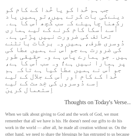
جب ہم خُدا کو یا خُدا کے کام کو
دینےکی بات کرتے ہیں،تو ہمیں یاد
رکھنا چاہیئے کہ سب کُچھ اُس کا ہے۔
اُسے اُسکا کام کرنے کے لیے ہماری
تحائف کی ضرورت نہیں پڑتی ہے۔
دُوسری طرف، ہمیں وہ برکات بانٹنے
کی ضرورت ہے جو اُس نے ہمیں عطا کی
ہیں۔ جو ہمارے پاس ہے وہ حقیقی طور
پر ہمارا نہیں ہے؛ وہ سب اُس کا ہے،
جو اُس نے ہمیں عطا کیا ہے تاکہ ہم
خُدا کے کام اور اُس کے جلال کے لیے
اِسے دُوسروں کی خِدمت کے لیے
اِستعمال کریںَ
Thoughts on Today's Verse...
When we talk about giving to God and the work of God, we must
remember that all we have is his. He doesn't need our gifts to do his
work in the world — after all, he made all creation without us. On the
other hand, we need to share the blessings he has entrusted to us because