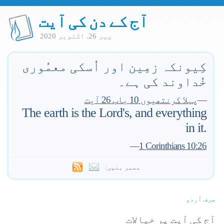
آج کے دن کی آیت
پير 26. اكتوبر 2020
کِیونکہ زمِین اور اُسکی معمُوری
خُداوند کی ہے۔
—
پہلا کرنتھیوں 10 باب 26 آیت
The earth is the Lord's, and everything
in it.
—
1 Corinthians 10:26
ممبر بنیں:
صرف اُردو
آج کی آیت پر خیالات