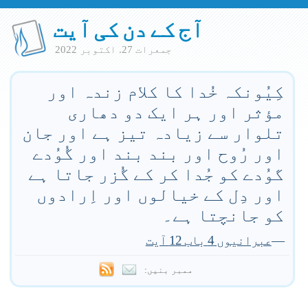
آج کے دن کی آیت
جمعرات 27. اكتوبر 2022
کِیُونکہ خُدا کا کلام زندہ اور
مؤثر اور ہر ایک دو دھاری
تلوار سے زیادہ تیز ہے اور جان
اور رُوح اور بند بند اور گُوُدے
گوُدے کو جُدا کر کے گُزر جاتا ہے
اور دِل کے خیالوں اور اِرادوں
کو جانچتا ہے۔
—
عبرانیوں 4 باب 12 آیت
ممبر بنیں: