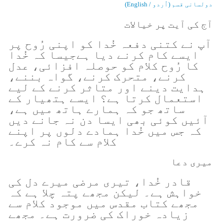
دولسانی قسم (اُردو / English)
آج کی آیت پر خیالات
آپ نے کتنی دفعہ خُدا کو اپنی رُوح پر
ایسے کام کرنے دیا ہےجیسا کہ خُدا
کا رُوح کلام کو حوصلہ افزائی، عدل
کرنے، متحرک کرنے، گواہ بننے،
ہدایت دینے اور متاثر کرنے کے لیے
استعمال کرتا ہے؟ ایسے ہتھیار کے
ساتھ جو کہ ہمارے ہاتھ میں ہے،
آئیں کوئی بھی ایسا دن نہ جانے دیں
کہ جس میں خُدا ہمادے دلوں پر اپنے
کلام سے کام نہ کرے۔
میری دعا
قادر خُدا، تیری مرضی میرے دل کی
خواہش ہے۔ لیکن مجھے پتہ چلا ہے کہ
مجھے کتاب مقدس میں موجود کلام سے
زیادہ خوراک کی ضرورت ہے۔ مجھے