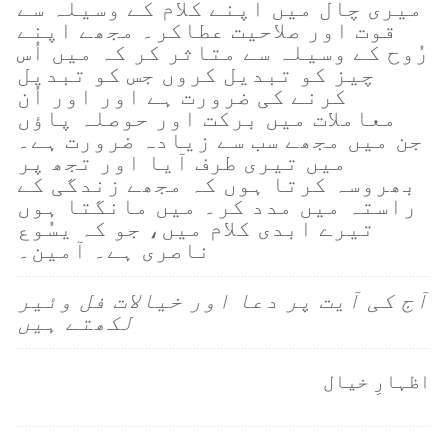
میری چال میں اپنے کلام کے وسیلہ سے
قوت اور صلاحیت عطاکر۔ مجھے اپنے
رُوح کے وسیلہ سے متاثر کر کہ میں اُس
چیز کو تبدیل کروں جس کو تبدیل
کرنے کی ضرورت ہے اور اور اُن
معاملات میں برکت اور حوصلہ پاؤں
جن میں مجھے سب سے زیادہ ضرورت ہے۔
میں تیری طرف آیا اور تجھ پر
بھروسہ کرتا ہوں کہ مجھے زندگی کے
راستہ میں مدد کر۔ میں مانگتا ہوں
تیرے ابدی کلام میں، جو کہ یسُوع
ناصری ہے۔ آمین۔
آج کی آیت پر دعا اور خیالات فل وئیر
لکھتے ہیں
اظہارِ خیال