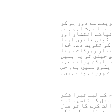
ریعت سے دور ہو کر
 دعا بہت اہم ہے۔
نیاکے انتشار اور
 کوئی قانون ایسا
کو تقویت دے۔ خُدا
ندار ربرکات دیتا
ق جیئں تو یہ ہمیں
۔ لیکن پرانے عہد
یسُوع مسیح ہے، جس
دے پورے ہوتے ہیں۔
 کے لیے تیرا شکر
 عدل کی تقسیم کرے
الت کرے گا تو عدل
لی دیتا ہے کیونکہ