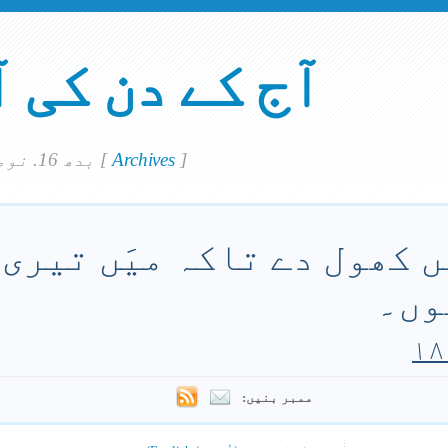
آج کے دن کی 
]
Archives
[
بدھ 16. نومبر 2022
 کھول دے تاکہ میَں تیری 
وں۔
ممبر بنیں: