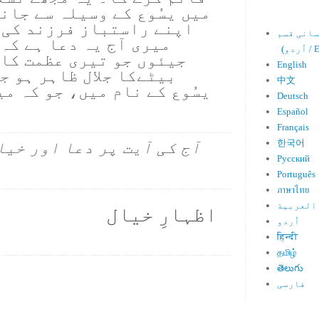
میں یسُوع کے وسیلہ سے جانت
اپنے راستباز فرزند کی 
میری آج یہ دعا ہے کہ 
Engl)
جیئوں جو تیری عظمت کا 
English
بیٹےکا جلال ظاہر ہو ج
中文
یسُوع کے نام میں، جو کہ م
Deutsch
Español
Français
한국어
آج کی آیت پر دعا اور خیا
Русский
Português
ภาษาไทย
العربية
اظہارِ خیال
اُردو
हिन्दी
தமிழ்
తెలుగు
فارسی