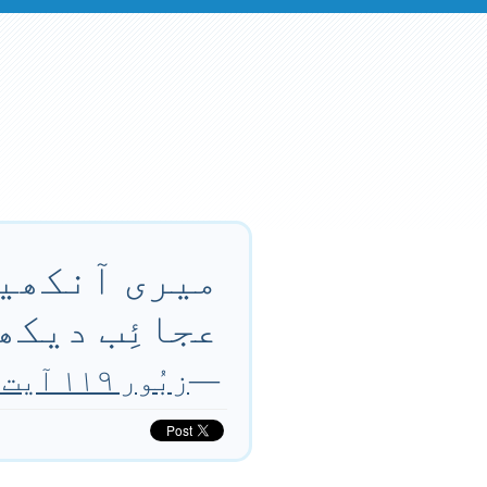
میری آنکھیں
عجائِب دیکھ
—
زبُور ۱۱۹ آیت ۱۸