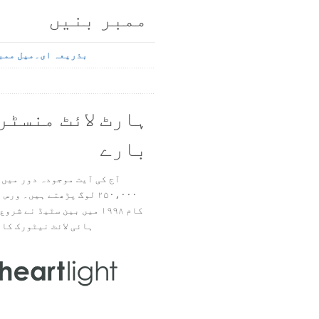
ممبر بنیں
بذریعہ ای۔میل ممب
ہارٹ لائٹ منسٹر
بارے
آج کی آیت موجودہ دور میں 
۲۵۰،۰۰۰ لوگ پڑھتے ہیں۔ ور
ہائی لائٹ نیٹورک کا 