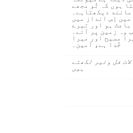
ا ہوں کہ تُو مجھے
مانند دیکھتاہے۔
میں اِس انداز میں
باعث ہو اور تیرے
ب وہ زمین پر آئے۔
یرا مسیح اور میرا
خُدا ہے، آمین۔
لات فل وئیر لکھتے
ہیں