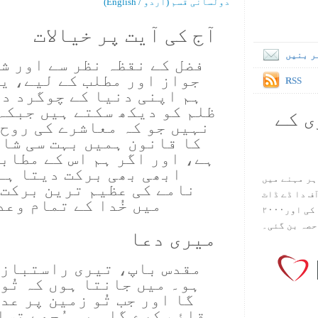
دولسانی قسم (اُردو / English)
آج کی آیت پر خیالات
ر بنیں
فضل کے نقظہ نظر سے اور ش
جواز اور مطلب کے لیے، یہ
RSS
ہم اپنی دنیا کے چوگرد د
ظلم کو دیکھ سکتے ہیں جبکہ
ی کے
نہیں جو کہ معاشرے کی روح 
کا قانون ہمیں بہت سی شا
ہے، اور اگر ہم اس کے مطاب
ابھی بھی برکت دیتا ہے
ہر مہنے میں
نامے کی عظیم ترین برکت 
س آف دا ڈے ڈاٹ
میں خُدا کے تمام وع
کام ۱۹۹۸ میں بین سٹیڈ نے شروع کی اور۲۰۰۰
حصہ بن گئی۔
میری دعا
مقدس باپ، تیری راستبازی
ہو۔ میں جانتا ہوں کہ تُو
گا اور جب تُو زمین پر عد
قائم کرے گا۔ یہ مُجھے تس