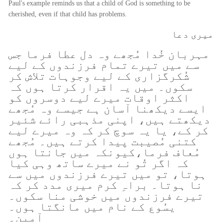
Paul's example reminds us that a child of God is something to be
cherished, even if that child has problems.
میری دعا
مہربان خُدا مُجھے وہ دل عطا فرما جس
سے میں تیرے تمام فرزندوں کے لیے
شُکرگزاری کے لیے وجوہات تلاش کر
سکوں۔ میں یہ اقرار کرتا ہوں کہ
اکثر اوقات میرے لیے دوسروں کو
ایسے دیکھنا آسان ہے جیسے وہ مُجھے
دیکھتے ہیں، اپنی مذہبی رائے شئیر
کر کے، یا یہ سوچ کر کہ وہ میرے لیے
کتنی مُصیبت پیدا کرتے ہیں۔ مُجھے
مُعاف فرما،کیونکہ میں جانتا ہوں
کہ اگر تُو نے میرے ساتھ وہی کیا
ہوتا، تو میں تیرے فرزندوں میں سے
نا ہوتا۔ براہِ کرم میری مدد کر کہ
تیرے فرزندوں میں خوشی منا سکوں۔
یسُوع کے نام میں مانگتا ہوں۔
آمین۔