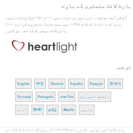
ہارٹ لائٹ منسٹری کے بارے
آج کی آیت موجودہ دور میں ہر مہنے میں ۲۵۰،۰۰۰ لوگ پڑھتے ہیں۔
ورس آف دا ڈے ڈاٹ کام ۱۹۹۸ میں بین سٹیڈ نے شروع کی اور۲۰۰۰
ہائی لائٹ نیٹورک کا حصہ بن گئی۔
ترجمہ
English
中文
Deutsch
Español
Français
한국어
اللغة العربية
ภาษาไทย
Português
Русский
فارسی
తెలుగు
தமிழ்
हिन्दी
اُردو
ہائی لائٹ آئی این سی۔ کاپی رائٹ ۱۹۹۸-۲۰۱۳ ۔ ورس آف دا ڈے ڈاٹ کام اب