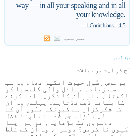
way — in all your speaking and in all
your knowledge.
—
1 Corinthians 1:4-5
ممبر بنیں:
صرف اُردو
آج کی آیت پر خیالات
پولوس رسُول حیرت انگیز تھا۔ وہ سب
سے زیادہ مسائل والی کلیسیا کو
لکھتا ہے اور اُن کا شکریہ ادا کرنے
کا بہانہ ڈھونڈتاہے۔ پہلے، وہ ان
کا شکرگزار ہے کیونکہ یسُوع اُن کے
لیے مُؤا۔ جب خُدا نے اپنا فضل
دوسروں تک بڑھایا، تو ہم ایسا
کیوں نا کریں؟ دوسرا، وہ اُن کے غلط
استعمال کے علاقوں کو جانتا ہے جو