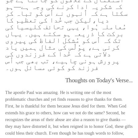
کہ شکریہ ادا کرنے کی وجہ ہے—ہو
سکتا ہے کہ اُنہوں نے اُس کو تباہ کر
دیا،لیکن جب خُدا کی تعظیم کا
مُعاملہ ہُوا، یہی تحائف کلیسیا کی
برکت کا ذریعہ ہو سکتے ہیں۔ یہاں
تک کہ اُس کو مُشکل الفاظ کی پیروی
کرنی ہے، پوُلُس کی مثال ہمیں یاد
دلاتی ہے کہ خُدا کے فرزندوں کی
پرورش ہونی چاہیے، تب بھی جب اُس
فرزند کو کوئی مسائل ہوں۔
Thoughts on Today's Verse...
The apostle Paul was amazing. He is writing one of the most
problematic churches and yet finds reasons to give thanks for them.
First, he is thankful for them because Jesus died for them. When God
extends his grace to others, how can we not do the same? Second, he
recognizes the areas of their abuse are also a reason to give thanks —
they may have distorted it, but when reigned in to honor God, these gifts
could bless their church. Even though he has tough words to follow,