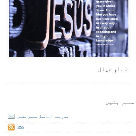
اظہارِ خیال
ممبر بنیں
بذریعہ ای۔میل ممبر بنیں
RSS