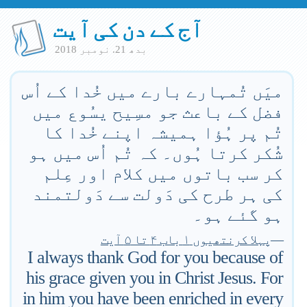
آج کے دن کی آیت
بدھ 21. نومبر 2018
میَں تُمہارے بارے میں خُدا کے اُس
فضل کے باعث جو مسِیح یسُوع میں
تُم پر ہُؤا ہمیشہ اپنے خُدا کا
شُکر کرتا ہُوں۔ کہ تُم اُس میں ہو
کر سب باتوں میں کلام اور عِلم
کی ہر طرح کی دَولت سے دَولتمند
ہو گئے ہو۔
—
پہلا کرنتھیوں ۱ باب ۴ تا ۵ آیت
I always thank God for you because of
his grace given you in Christ Jesus. For
in him you have been enriched in every