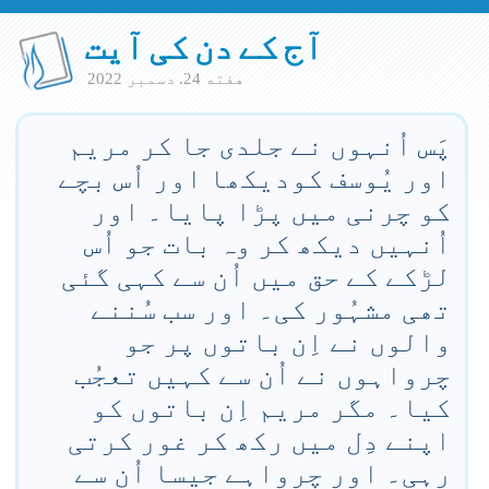
آج کے دن کی آیت
هفته 24. دسمبر 2022
پَس اُنہوں نے جلدی جا کر مریم
اور یُوسف کودیکھا اور اُس بچے
کو چرنی میں پڑا پایا۔ اور
اُنہیں دیکھ کر وہ بات جو اُس
لڑکے کے حق میں اُن سے کہی گئی
تھی مشہُور کی۔ اور سب سُننے
والوں نے اِن باتوں پر جو
چرواہوں نے اُن سے کہیں تعجُب
کیا۔ مگر مریم اِن باتوں کو
اپنے دِل میں رکھ کر غور کرتی
رہی۔ اور چرواہے جیسا اُن سے