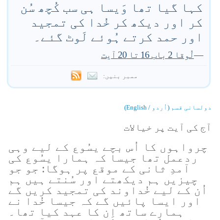
کہا گیا تھا وَیسا ہی سب کُچھ سُن
کر اور دیکھ کر خُدا کی تمجید
اور حمد کرتے ہُوئے لَوٹ گئے۔
—
لُوقا 2 باب 16 تا 20 آیت
ممبر بنیں:
دولسانی قسم (اُردو / English)
آج کی آیت پر خیالات
چرواہوں کا اُس بچے یسُوع کے لیے وہی
ردعمل تھا جیسا کہ ہمارا یسُوع کی
آمدِ ثانی کے موقع پر ہوگا: جو جو
چیزیں ہم دیکھتے اور سُنتے ہیں ہم
اُن کے لیے خُداوند کی تمجید کریں گے
اور ایسا پائیں گے کہ جیسا خُدا نے
ہمارے ساتھ اِن کا عہد کیا تھا۔