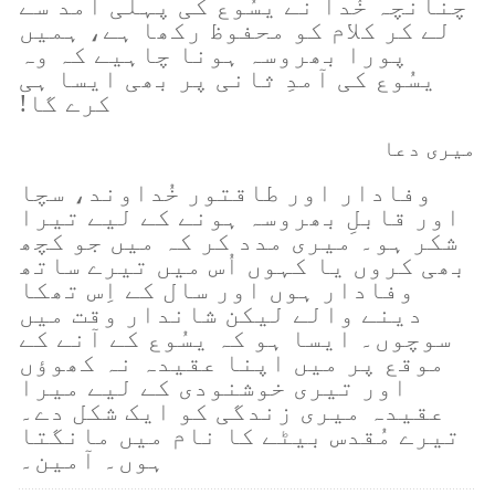
چنانچہ خُدا نے یسُوع کی پہلی آمد سے
لے کر کلام کو محفوظ رکھا ہے، ہمیں
پورا بھروسہ ہونا چاہیے کہ وہ
یسُوع کی آمدِ ثانی پر بھی ایسا ہی
کرے گا!
میری دعا
وفادار اور طاقتور خُداوند، سچا
اور قابلِ بھروسہ ہونے کے لیے تیرا
شکر ہو۔ میری مدد کر کہ میں جو کچھ
بھی کروں یا کہوں اُس میں تیرے ساتھ
وفادار ہوں اور سال کے اِس تھکا
دینے والے لیکن شاندار وقت میں
سوچوں۔ ایسا ہو کہ یسُوع کے آنے کے
موقع پر میں اپنا عقیدہ نہ کھوؤں
اور تیری خوشنودی کے لیے میرا
عقیدہ میری زندگی کو ایک شکل دے۔
تیرے مُقدس بیٹے کا نام میں مانگتا
ہوں۔ آمین۔