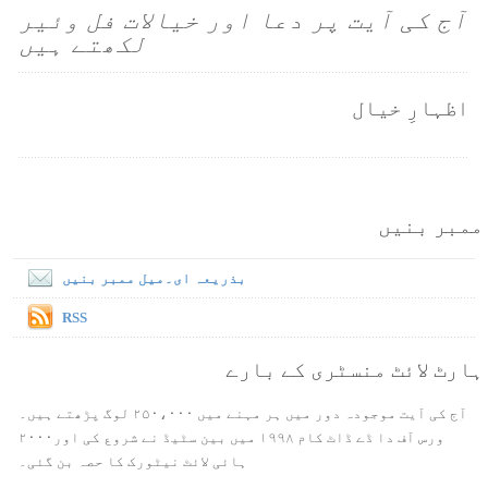
آج کی آیت پر دعا اور خیالات فل وئیر
لکھتے ہیں
اظہارِ خیال
ممبر بنیں
بذریعہ ای۔میل ممبر بنیں
RSS
ہارٹ لائٹ منسٹری کے بارے
آج کی آیت موجودہ دور میں ہر مہنے میں ۲۵۰،۰۰۰ لوگ پڑھتے ہیں۔
ورس آف دا ڈے ڈاٹ کام ۱۹۹۸ میں بین سٹیڈ نے شروع کی اور۲۰۰۰
ہائی لائٹ نیٹورک کا حصہ بن گئی۔