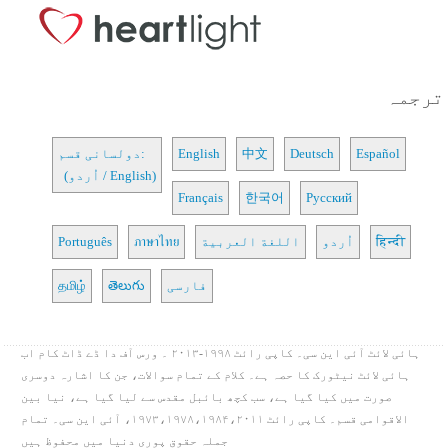
ترجمہ
Español
Deutsch
中文
English
دولسانی قسم:
(اُردو / English)
Français
한국어
Русский
हिन्दी
اُردو
اللغة العربية
ภาษาไทย
Português
فارسی
తెలుగు
தமிழ்
ہائی لائٹ آئی این سی۔ کاپی رائٹ ۱۹۹۸-۲۰۱۳ ۔ ورس آف دا ڈے ڈاٹ کام اب
ہائی لائٹ نیٹورک کا حصہ ہے۔ کلام کے تمام سوالات، جن کا اشارہ دوسری
صورت میں کیا گیا ہے، سب کچھ بائبل مقدس سے لیا گیا ہے، نیا بین
الاقوامی قسم۔ کاپی رائٹ ۱۹۷۳،۱۹۷۸،۱۹۸۴،۲۰۱۱، آئی این سی۔ تمام
جملہ حقوق پوری دنیا میں محفوظ ہیں