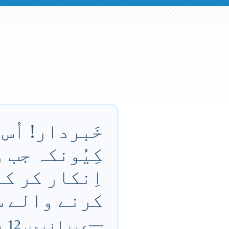
خَبردار! اُس
کِیُونکہ جب 
اِنکار کر ک
کرنے والے س
—
عِبرانیوں 12 باب 25 آیت