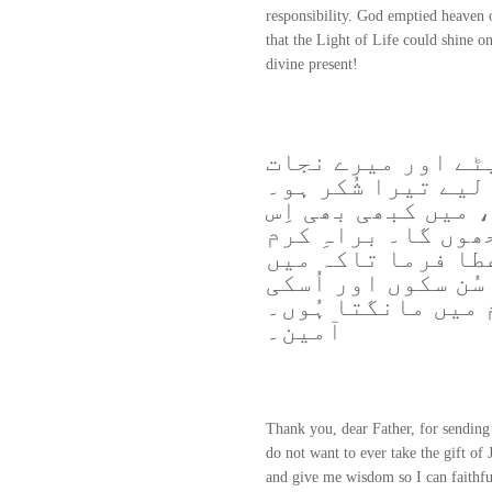
responsibility. God emptied heaven o
that the Light of Life could shine on
divine present!
ٹے اور میرے نجات
لیے تیرا شُکر ہو۔
 میں کبھی بھی اِس
وں گا۔ براہِ کرم
عطا فرما تاکہ میں
ُن سکوں اور اُسکی
 میں مانگتا ہُوں۔
آمین۔
Thank you, dear Father, for sending
do not want to ever take the gift of
and give me wisdom so I can faithfu