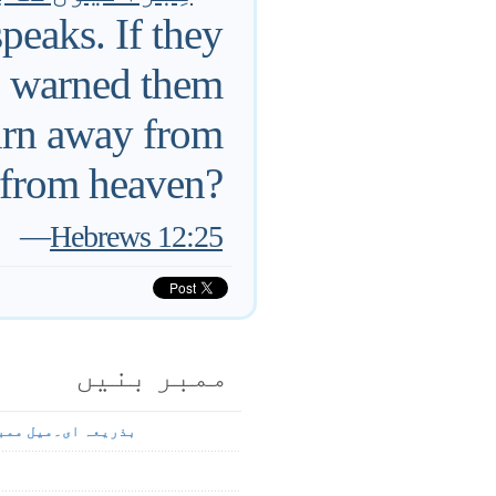
peaks. If they
o warned them
turn away from
 from heaven?
—
Hebrews 12:25
ممبر بنیں
بذریعہ ای۔میل ممب