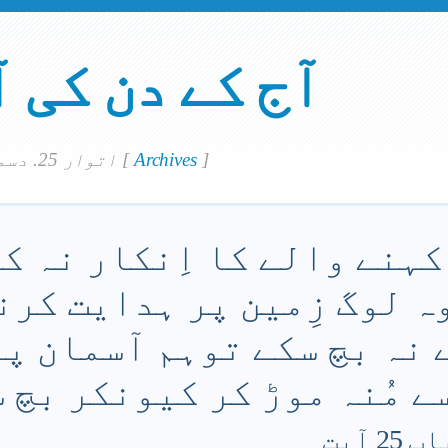
آج کے دن کی 
]
Archives
[
اتوار 25. دسمبر 2016
 کہنے والے کا اِنکار نہ ک
وہ لوگ زِمین پر ہدایت کرن
ے نہ بچ سکے توہم آسمان پ
ے مُنہ موڑ کر کیونکر بچ 