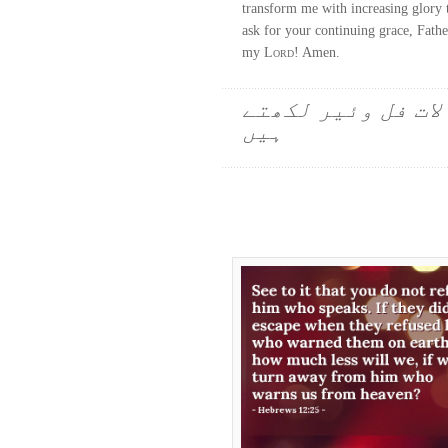
transform me with increasing glory
ask for your continuing grace, Fathe
my
Lord
! Amen.
لات فل وئیر لکھتے
ہیں