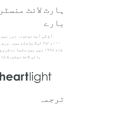
ہارٹ لائٹ منسٹر
بارے
آج کی آیت موجودہ دور میں 
۲۵۰،۰۰۰ لوگ پڑھتے ہیں۔ ور
ہائی لائٹ نیٹورک کا 
ترجمہ