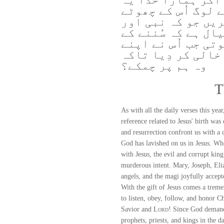
 لوگ اُس کے چھوٹے
یں جو کہ نبی اور
ال ہے کہ سُننے کے
تی جب اُس نے اپنے
خالی کر دِیا تاکہ
وہ ہم پر چمکے؟
T
As with all the daily verses this yea
reference related to Jesus' birth was d
and resurrection confront us with a 
God has lavished on us in Jesus. W
with Jesus, the evil and corrupt king
murderous intent. Mary, Joseph, Eli
angels, and the magi joyfully accept
With the gift of Jesus comes a trem
to listen, obey, follow, and honor C
Savior and
Lord
! Since God demand
prophets, priests, and kings in the