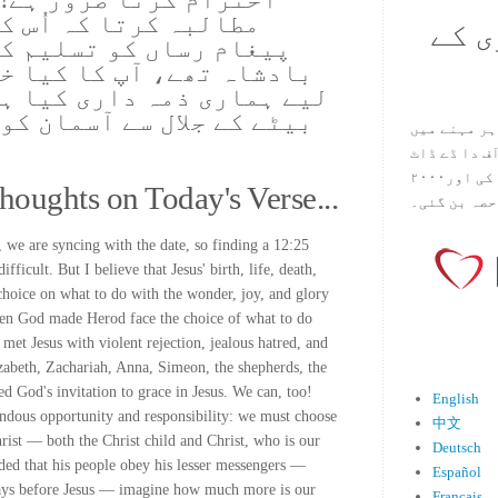
مطالبہ کرتا کہ اُس کے
ی کے
پیغام رساں کو تسلیم کر
بادشاہ تھے، آپ کا کیا خی
لیے ہماری ذمہ داری کیا ہو
بیٹے کے جلال سے آسمان کو 
ہر مہنے میں
س آف دا ڈے ڈاٹ
کام ۱۹۹۸ میں بین سٹیڈ نے شروع کی اور۲۰۰۰
houghts on Today's Verse...
حصہ بن گئی۔
r, we are syncing with the date, so finding a 12:25
ifficult. But I believe that Jesus' birth, life, death,
choice on what to do with the wonder, joy, and glory
hen God made Herod face the choice of what to do
 met Jesus with violent rejection, jealous hatred, and
zabeth, Zachariah, Anna, Simeon, the shepherds, the
ed God's invitation to grace in Jesus. We can, too!
English
endous opportunity and responsibility: we must choose
中文
hrist — both the Christ child and Christ, who is our
Deutsch
ed that his people obey his lesser messengers —
Español
 days before Jesus — imagine how much more is our
Français