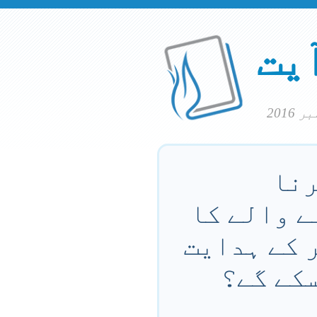
آیت
رنا
ے والے کا
ر کے ہدایت
سکے گے؟