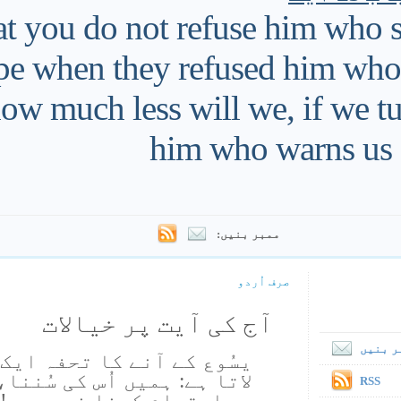
hat you do not refuse him who s
ape when they refused him wh
how much less will we, if we 
him who warns us
ممبر بنیں:
صرف اُردو
آج کی آیت پر خیالات
ر بنیں
یسُوع کے آنے کا تحفہ ایک 
لاتا ہے: ہمیں اُس کی سُنن
RSS
احترام کرنا ضرور ہے! 