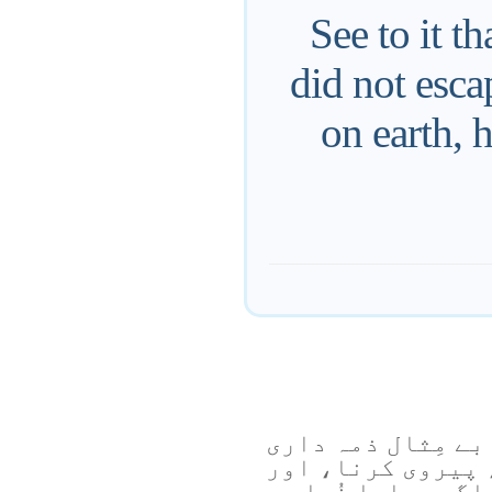
See to it t
did not esc
on earth, 
بے مِثال ذمہ داری
ا، پیروی کرنا، اور
اگر ہمارا خُدا یہ