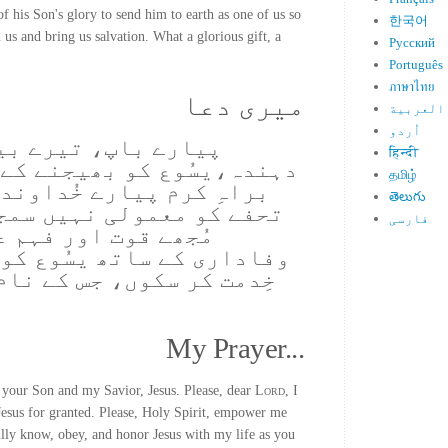
f his Son's glory to send him to earth as one of us so
한국어
 us and bring us salvation. What a glorious gift, a
Русский
Português
ภาษาไทย
میری دعا
العربية
اُردو
پیارے باپ، تیرے بی
हिन्दी
دہندہ،یسُوع کو بھیجنے کے 
தமிழ்
براہِ کرم پیارے خُداوند،
తెలుగు
تحفے کو معمولی نہیں سمجھ
فارسی
مُجھے قوت اور فہم 
وفاداری کے ساتھ یسُوع کو س
خِدمت کر سکوں، جس کے نام
My Prayer...
 your Son and my Savior, Jesus. Please, dear
Lord
, I
 Jesus for granted. Please, Holy Spirit, empower me
lly know, obey, and honor Jesus with my life as you