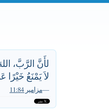
لأَنَّ الرَّبَّ، ال
لاَ يَمْنَعُ خَيْرًا ع
—
مزامير 11:84