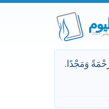
ليوم
حْمَةً وَمَجْدًا.