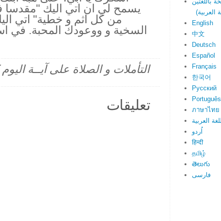
يسمح لي ان اتي اليك "مقدسا ف
من كل اثم و خطية" اتي اليك 
English
السخية و ووعودك المحبة. في ا
中文
Deutsch
Español
Français
التأملات و الصلاة على آيــة اليو
한국어
Русский
Português
تعليقات
ภาษาไทย
لغة العربية
اُردو
हिन्दी
தமிழ்
తెలుగు
فارسی