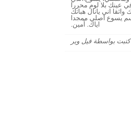
ي عينك بلا لوم محررا
واثقا اني يانال هباتك
سم يسوع اصلي ممجدا
اياك. آمين.
م كتبت بواسطة فيل وير