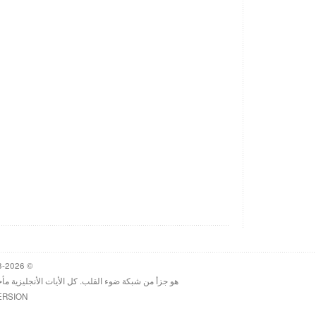
© 1998-2026 Heartlight, Inc. Verseoftheday.com
هو جزأ من شبكة ضوء القلب. كل الأيات الأنجليزية مأ
ERSION