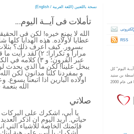
نسخة باللغتين (اللغة العربية / English)
تأملات فى آيــة اليوم...
لكترونى
الله لا يمنع خيره! لكن فى الحقي
عطايا لأولاده. هذه الهدايا كلها ش
RSS
مراراً و تكرارا؛ ٢) لق
عبر القرون؛ و ٣) كلام
يبخل علينا! لكن ما الذي يحدث لو
ص يقرأ "آيــة اليوم" كل
و بمفردنا كلنا مدانون لكن الله
هذا الموقع فى عام 1998 بواسطة بن ستيد
اولاده البارين اذا اتبعنا يسوع. و
الله بنعمة فو
صلاتي
يا أبي، اشكرك على البركات ا
حياتي. اريد اليوم ان اذكر العديد
قائمتك الخاصة للاشياء التي ان
أشكرك يا أبي، على هبة ابن