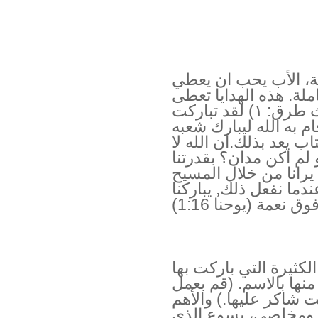
قة، الأب يحب ان يعطي
املة. هذه الهدايا تعطى
بسرور. كيف أعرف ذلك؟ بثلاث طرق: ١) لقد تباركت
د رأيت ما قام به الله ليبارك شعبه
ه في الكتاب يعد بذلك.ان الله لا
 لم اكن مدان؟ بقدرتنا
 يرانا من خلال المسيح
عندما نفعل ذلك, يباركنا
ق نعمة (يوحنا 1:16)
لكثيرة التي باركت بها
 منها بالاسم. (قم بعمل
ت شاكر عليها.) والأهم
ك ومخلصي، يسوع.الذي