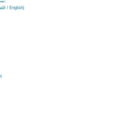
نسخة باللغتين:
(اللغة العربية / English)
ال