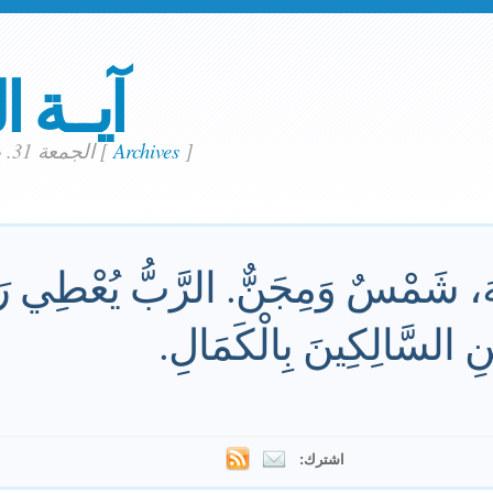
آيــة ا
]
Archives
[
الجمعة 31. يناير 2025
لهَ، شَمْسٌ وَمِجَنٌّ. الرَّبُّ يُعْطِي رَ
َنِ السَّالِكِينَ بِالْكَمَالِ.
اشترك: