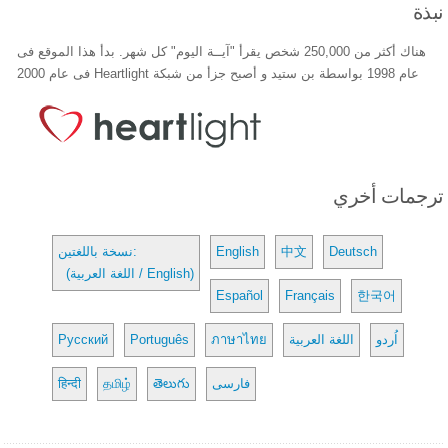
نبذة
هناك أكثر من 250,000 شخص يقرأ "آيــة اليوم" كل شهر. بدأ هذا الموقع فى
عام 1998 بواسطة بن ستيد و أصبح جزأ من شبكة Heartlight فى عام 2000
ترجمات أخري
Deutsch
中文
English
نسخة باللغتين:
(اللغة العربية / English)
Español
Français
한국어
اُردو
اللغة العربية
ภาษาไทย
Português
Русский
فارسی
తెలుగు
தமிழ்
हिन्दी