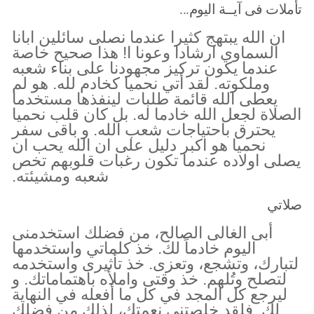
تأملات فى آيــة اليوم...
ان الله يبتهج كثيرا عندما نصلى سائلين ابانا
السماوي ارشادا وعونا ا! هذا صحيح خاصة
عندما يكون تركيز مجهودنا على بناء شعبه
وملكوته. لقد أتي نحميا كخادم لله. هو لم
يعطى الله قائمة طلبات لينفذها مستخدما
الصلاة لجعل الله خادما له. بل كان قلب نحميا
يحترق باحتياجات شعب الله. و باقى سفر
نحميا هو اكبر دليل على ان الله يحب ان
يصلى اولاده عندما تكون رغبات قلوبهم تخص
شعبه ومشيئته.
صلاتي
أبى الغالى الصالح، من فضلك استخدمنى
اليوم خادماً لك. خذ كلماتي واستخدمها
لتبارك، وتشجع، وتعزى. خذ تأثيرى واستخدمه
لتصلح وتُلهم. خذ وقتى واملأه باهتماماتك. و
ليرجع كل المجد في كل ما أفعله في النهاية
لك. فلقد خلصتنى نعمتك، لذلك من فضلك