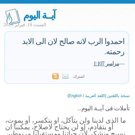
آيــة اليوم
السبت 18. فبراير 2023
احمدوا الرب لانه صالح لان الى الابد
رحمته.
—
مزامير 1:107
اشترك:
نسخة باللغتين (اللغة العربية / English)
تأملات فى آيــة اليوم...
ما الذى لدينا ولن يتآكل، او ينكسر، أو يموت،
أو يتقادم، او لن يحتاج لاصلاح، يمكننا ان
نسبح ونشكر لأن حياتنا ومستقبلنا مربوطين