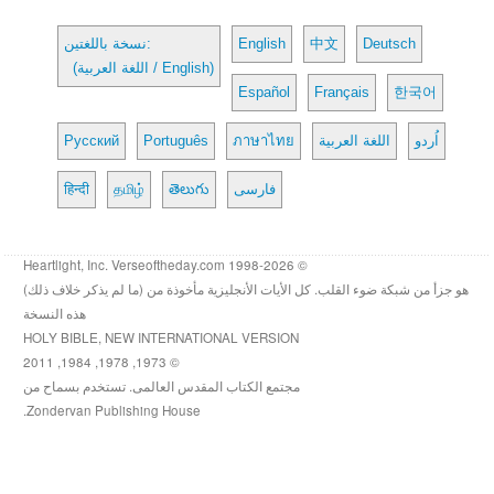
Deutsch
中文
English
نسخة باللغتين:
(اللغة العربية / English)
Español
Français
한국어
اُردو
اللغة العربية
ภาษาไทย
Português
Русский
فارسی
తెలుగు
தமிழ்
हिन्दी
© 1998-2026 Heartlight, Inc. Verseoftheday.com
هو جزأ من شبكة ضوء القلب. كل الأيات الأنجليزية مأخوذة من (ما لم يذكر خلاف ذلك)
هذه النسخة
HOLY BIBLE, NEW INTERNATIONAL VERSION
© 1973, 1978, 1984, 2011
مجتمع الكتاب المقدس العالمى. تستخدم بسماح من
Zondervan Publishing House.