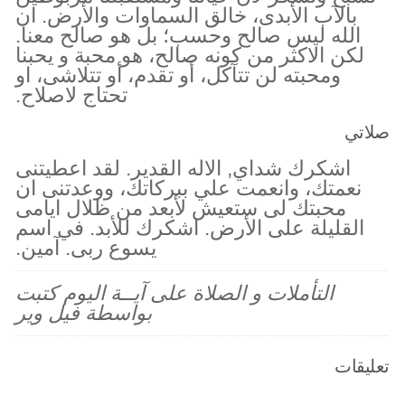
بالآب الأبدى، خالق السماوات والأرض. ان
الله ليس صالح وحسب؛ بل هو صالح معنا.
لكن الاكثر من كونه صالح، هو محبة و يحبنا
ومحبته لن تتآكل، أو تقدم، أو تتلاشى، او
تحتاج لاصلاح.
صلاتي
اشكرك شداي, الاله القدير. لقد اعطيتنى
نعمتك، وانعمت علي ببركاتك، ووعدتنى ان
محبتك لى ستعيش لأبعد من ظلال ايامى
القليلة على الأرض. اشكرك للأبد. في اسم
يسوع ربى. آمين.
التأملات و الصلاة على آيــة اليوم كتبت
بواسطة فيل وير
تعليقات