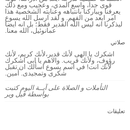
قوى جدا، واسع المدي، وعجيب ومع ذلك
يعرفنا ويباركنا بانتباهه وعنايته الشخصية هذا
امر ابعد من الفهم. و لقد ارسل الله يسوع
ليذكرنا انه ليس الله القدير فقط؛ بل انه ايضا
عمانوئيل، الله معنا.
صلاتي
اشكرك يا الهى لأنك قدير،لأنك كريم، لأنك
رؤوف، ولأنك قريب. والاهم يا ابى اشكرك
لأنك انت! في اسم يسوع اسألك ان تقبل
شكرى وتمجيدى. آمين.
التأملات و الصلاة على آيــة اليوم كتبت
بواسطة فيل وير
تعليقات