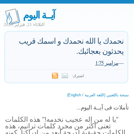
آيــة اليوم
الثلاثاء 21. فبراير 2023
نحمدك يا الله نحمدك و اسمك قريب
يحدثون بعجائبك.
—
مزامير 1:75
اشترك:
نسخة باللغتين (اللغة العربية / English)
تأملات فى آيــة اليوم...
"يا له من إله عجيب نخدمه!" هذه الكلمات
تعنى اكثر من مجرد كلمات ترانيم، هذه
الكلمات حقيقية لدرجة أبعد من ادراكنا. كونه