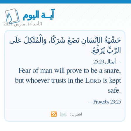
آيــة اليوم
الأحد 14. مارس 2021
خَشْيَةُ الإِنْسَانِ تَضَعُ شَرَكًا، وَالْمُتَّكِلُ عَلَى
الرَّبِّ يُرْفَعُ.
—
أمثال 25:29
Fear of man will prove to be a snare,
but whoever trusts in the
Lord
is kept
safe.
—
Proverbs 29:25
اشترك: