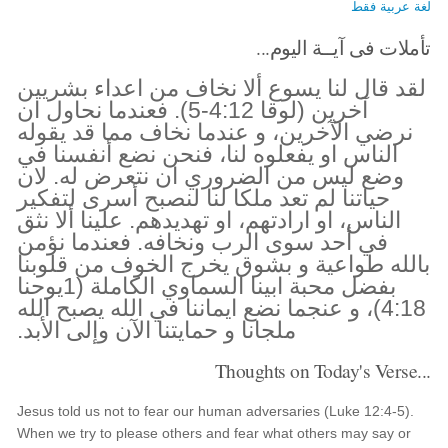
لغة عربية فقط
تأملات فى آيــة اليوم...
لقد قال لنا يسوع ألا نخاف من اعداء بشريين
آخرين (لوقا 4:12-5). فعندما نحاول ان
نرضي الآخرين، و عندما نخاف مما قد يقوله
الناس او يفعلوه لنا، فنحن نضع أنفسنا في
وضع ليس من الضروري ان نتعرض له. لان
حياتنا لم تعد ملكا لنا لنصبح أسرى لتفكير
الناس، او ارادتهم، او تهديدهم. علينا ألا نثق
في أحد سوى الرب ونخافه. فعندما نؤمن
بالله طواعية و بشوق يخرج الخوف من قلوبنا
بفضل محبة ابينا السماوي الكاملة (1يوحنا
4:18)، و عنجما نضع ايماننا في الله يصبح الله
ملجانا و حمايتنا الآن وإلى الأبد.
Thoughts on Today's Verse...
Jesus told us not to fear our human adversaries (Luke 12:4-5).
When we try to please others and fear what others may say or