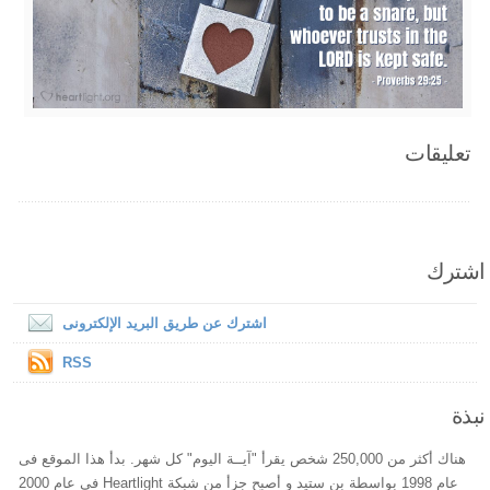
تعليقات
اشترك
اشترك عن طريق البريد الإلكترونى
RSS
نبذة
هناك أكثر من 250,000 شخص يقرأ "آيــة اليوم" كل شهر. بدأ هذا الموقع فى
عام 1998 بواسطة بن ستيد و أصبح جزأ من شبكة Heartlight فى عام 2000