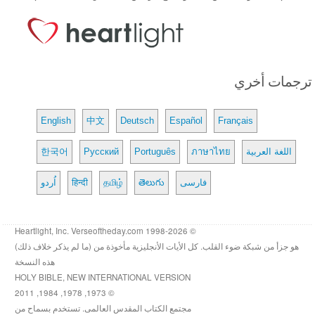
ترجمات أخري
English
中文
Deutsch
Español
Français
اللغة العربية
ภาษาไทย
Português
Русский
한국어
فارسی
తెలుగు
தமிழ்
हिन्दी
اُردو
© 1998-2026 Heartlight, Inc. Verseoftheday.com
هو جزأ من شبكة ضوء القلب. كل الأيات الأنجليزية مأخوذة من (ما لم يذكر خلاف ذلك)
هذه النسخة
HOLY BIBLE, NEW INTERNATIONAL VERSION
© 1973, 1978, 1984, 2011
مجتمع الكتاب المقدس العالمى. تستخدم بسماح من