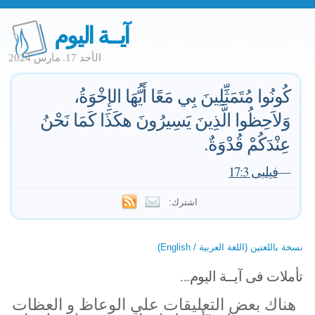
آيــة اليوم
الأحد 17. مارس 2024
كُونُوا مُتَمَثِّلِينَ بِي مَعًا أَيُّهَا الإِخْوَةُ،
وَلاَحِظُوا الَّذِينَ يَسِيرُونَ هكَذَا كَمَا نَحْنُ
عِنْدَكُمْ قُدْوَةٌ.
—
فيلبى 17:3
اشترك:
نسخة باللغتين (اللغة العربية / English)
تأملات فى آيــة اليوم...
هناك بعض التعليقات علي الوعاظ و العظات