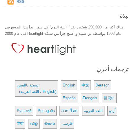
RSS
نبذة
هناك أكثر من 250,000 شخص يقرأ "آيــة اليوم" كل شهر. بدأ هذا الموقع فى
عام 1998 بواسطة بن ستيد و أصبح جزأ من شبكة Heartlight فى عام 2000
ترجمات أخري
Deutsch
中文
English
نسخة باللغتين:
(اللغة العربية / English)
Español
Français
한국어
اُردو
اللغة العربية
ภาษาไทย
Português
Русский
فارسی
తెలుగు
தமிழ்
हिन्दी