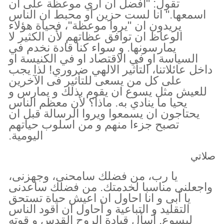
تقول: "أفضل ان اري موعظة على ان
اسمعها." انا لست حزين أو محبط ان الناس
يريدون ان "يروا موعظة"، فحياة هؤلاء
الوعاظ ان توافق عظاتهم لأن الكثير لا
يمارسونها. و سواء كنا قادة نخدم في
السياسة او في الاقتصاد او في الكنيسة او
داخل عائلاتنا، التأثير الالهي ضروري! لذا يجب
على كل من يسعى للتأثير فى الآخرين
للعيش مثل يسوع ان يقوم بذلك و يمارس و
يحيا ما ينادي به. ماذا؟ لأن معظم الناس
يحتاجون ان يسمعوا ويروا الرسالة قبل ان
تصبح جزءا منهم و من اسلوب حياتهم
اليومية.
صلاتي
يا رب، من فضلك سامحنى، وجهزنى،
واجعلنى مناسبا لخدمتك. من فضلك ساعدنى
يا أبى و انا احاول ان اعيش حياة تستحق
التقليد و التباعية و أحاول ان اقود الناس
ليسوع. أسأل قيادة الروح القدس و قوته