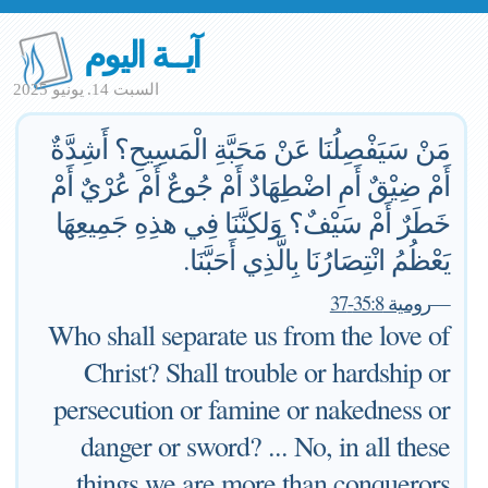
آيــة اليوم
السبت 14. يونيو 2025
مَنْ سَيَفْصِلُنَا عَنْ مَحَبَّةِ الْمَسِيحِ؟ أَشِدَّةٌ
أَمْ ضِيْقٌ أَمِ اضْطِهَادٌ أَمْ جُوعٌ أَمْ عُرْيٌ أَمْ
خَطَرٌ أَمْ سَيْفٌ؟ وَلكِنَّنَا فِي هذِهِ جَمِيعِهَا
يَعْظُمُ انْتِصَارُنَا بِالَّذِي أَحَبَّنَا.
—
رومية 35:8-37
Who shall separate us from the love of
Christ? Shall trouble or hardship or
persecution or famine or nakedness or
danger or sword? ... No, in all these
things we are more than conquerors