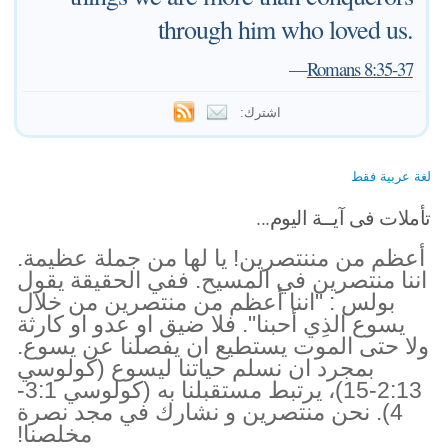
through him who loved us.
—
Romans 8:35-37
اشترك:
لغة عربية فقط
تأملات فى آيــة اليوم...
أعظم من مننتصرين! يا لها من جملة عظيمة.
اننا منتصرين في المسيح. ففي الحقيقة يقول
بولس : "اننا أعظم من منتصرين من خلال
يسوع الذِي أحبنا". فلا ضيق او عدو او كارثة
ولا حتى الموت يستطيع ان يفصلنا عن يسوع.
بمجرد ان نسلم حياتنا ليسوع (كولوسي
2:13-15)، يرتبط مستقبلنا به (كولوسي 3:1-
4). نحن منتصرين و نشارك في مجد نصرة
مخلصنا!