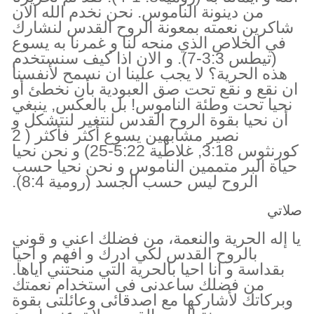
من دينونة الناموس. نحن نخدم الله الان
شاكرين نعمته بمعونة الروح القدس لنشارك
في الخلاص الذي منحه لنا و غمرنا به يسوع
(تيطس 3:3-7). و الان اذا كيف سنستخدم
هذه الحرية؟ لا يجب علينا ان نسمح لأنفسنا
ان نقع و نقع تحت صق العبودية بأن نخطئ أو
نحيا تحت وطئة الناموس! بل بالعكس, ينبغي
أن نحيا بقوة الروح القدس لنتغير لنتشكل و
نصير مشابهين يسوع أكثر فأكثر ( 2
كورنثوس 3:18, غلاطية 5:22-25) و نحن نحيا
حياة البر متممين الناموس و نحن نحيا حسب
الروح ليس حسب الجسد (رومية 8:4).
صلاتي
يا إله الحرية والنعمة، من فضلك اعني و قوني
بالروح القدس لكي ادرك و افهم و احيا
بقداسة و انا احيا بالحرية التي منحتني اياها.
من فضلك ساعدنى فى استخدام نعمتك
وبركاتك لأشاركها مع اصدقائى وعائلتى بقوة