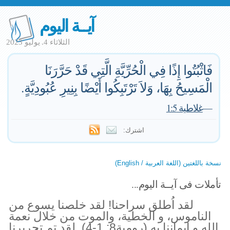
آيــة اليوم
الثلاثاء 4. يوليو 2023
فَاثْبُتُوا إِذًا فِي الْحُرِّيَّةِ الَّتِي قَدْ حَرَّرَنَا
الْمَسِيحُ بِهَا، وَلاَ تَرْتَبِكُوا أَيْضًا بِنِيرِ عُبُودِيَّةٍ.
—
غلاطية 1:5
اشترك:
نسخة باللغتين (اللغة العربية / English)
تأملات فى آيــة اليوم...
لقد اُطلق سراحنا! لقد خلصنا يسوع من
الناموس، و الخطية، والموت من خلال نعمة
الله و ايماننا به (رومية8: 1-4). لقد تم تحريرنا