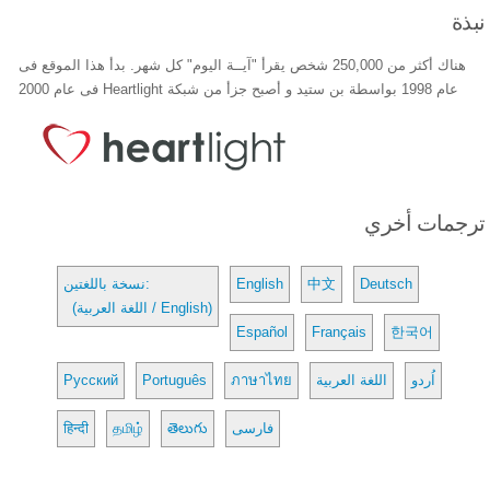
نبذة
هناك أكثر من 250,000 شخص يقرأ "آيــة اليوم" كل شهر. بدأ هذا الموقع فى
عام 1998 بواسطة بن ستيد و أصبح جزأ من شبكة Heartlight فى عام 2000
ترجمات أخري
Deutsch
中文
English
نسخة باللغتين:
(اللغة العربية / English)
Español
Français
한국어
اُردو
اللغة العربية
ภาษาไทย
Português
Русский
فارسی
తెలుగు
தமிழ்
हिन्दी