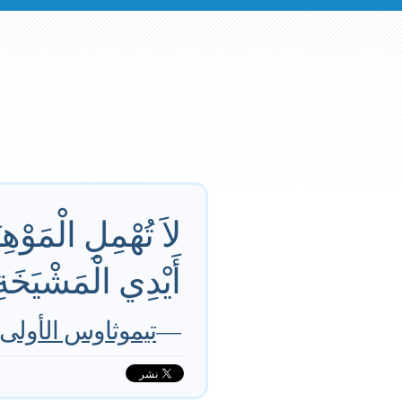
لاَ تُهْمِلِ الْمَوْهِ
أَيْدِي الْمَشْيَخَةِ
—
تيموثاوس الأولى 14:4