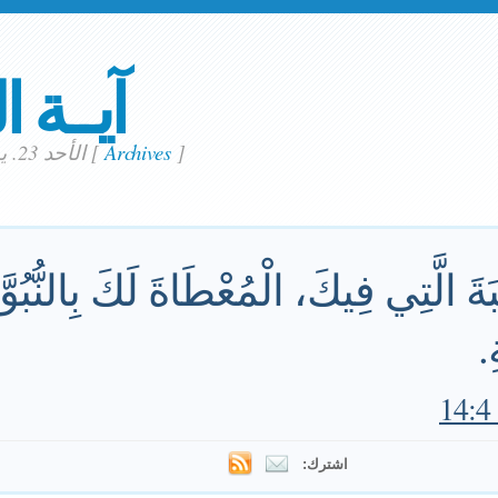
آيــة ا
]
Archives
[
الأحد 23. يوليو 2023
بَةَ الَّتِي فِيكَ، الْمُعْطَاةَ لَكَ بِالنُّبُوّ
.
اشترك: