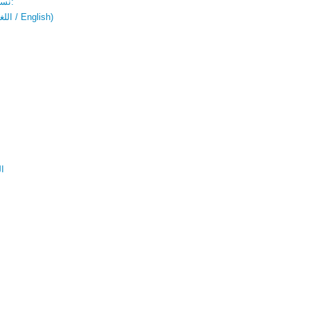
نسخة باللغتين:
(اللغة العربية / English)
ال