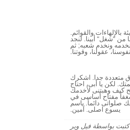
ئة بالإلهاءات والقوائم.
نا من "شغل" أبينا. لنجد
لنخدمه ونخدم شعبه; ثم
وسنا، عقولنا، وقوتنا.
ق متعددة جدا. اشكرك
ك. لكن يا أبى، احتاج
 كيف وهبتنى لأخدمك
غفاً مفتاح أساسى في
صلواتى دائماً. باسم
يسوع اصلى. آمين.
م كتبت بواسطة فيل وير