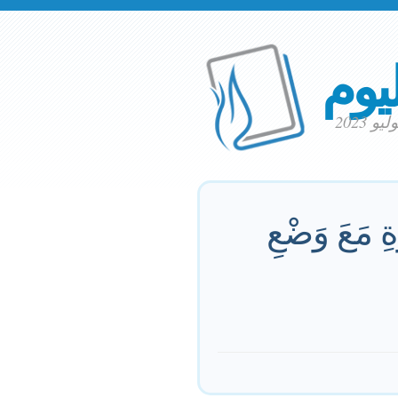
ليوم
َةِ مَعَ وَضْعِ