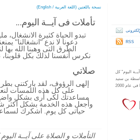
نسخة باللغتين (اللغة العربية / English)
تأملات فى آيــة اليوم...
لكترونى
تبدو الحياة كثيرة الانشغال، ملي
دعونا لا ندع "انشغالنا" يمنع
RSS
الطرق التى وهبنا الله بها 
نكرس أنفسنا لذلك بكل قلوبنا، نف
صلاتي
ص يقرأ "آيــة اليوم" كل
هذا الموقع فى عام 1998 بواسطة بن ستيد
إلهى الرؤوف، لقد باركتنى بطر
على كل هذه اللمسات لنعمت
مساعدتك لكى أرى بشكل واضح
وأجعل هذه الخدمة بشكل أكثر ش
حياتى كل يوم. اشكرك لسماعك 
التأملات و الصلاة على آيــة اليو