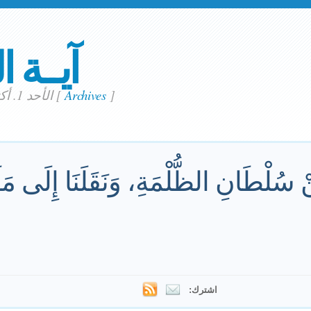
آيــة ا
]
Archives
[
الأحد 1. أكتوبر 2023
ِنْ سُلْطَانِ الظُّلْمَةِ، وَنَقَلَنَا إِلَى م
اشترك: