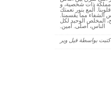
ا مملكة ذات شخصية، و
وبنا. ألمع بنور نعمتك
اس الشفاء مما يقسمنا.
 المخلص الوحيد لكل
الناس، اصلى. آمين.
م كتبت بواسطة فيل وير