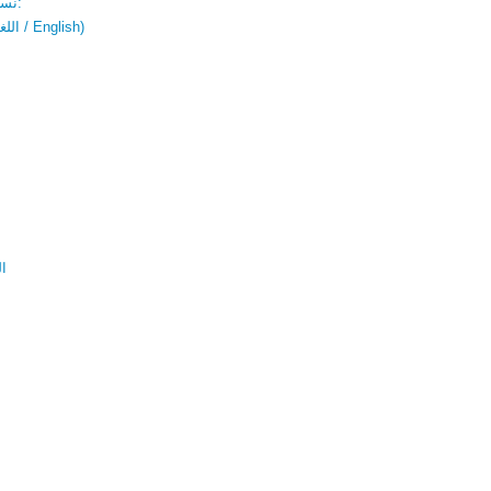
نسخة باللغتين:
(اللغة العربية / English)
ال