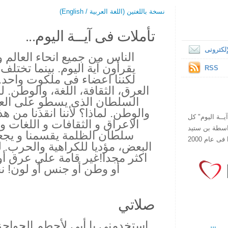
نسخة باللغتين (اللغة العربية / English)
تأملات فى آيــة اليوم...
لكترونى
الناس من جميع انحاء العالم
يقرأون آية اليوم. بينما تختلف 
RSS
لكننا اعضاء فى ملكوت واحد. أ
العرق، الثقافة، اللغة، والوطن. لم
السلطان الذى يسطو على العرق،
والوطن. لماذا؟ لأننا انقذنا من 
ص يقرأ "آيــة اليوم" كل
الاعراق و الثقافات و اللغات و 
هذا الموقع فى عام 1998 بواسطة بن ستيد
سلطان الظلمة يقسمنا و يجع
البعض، مؤديا للكراهية والحرب. ل
اكثر مجدا!غير قامة علي عرق أو 
أو وطن أو جنس أو لون! نح
صلاتي
استخدمنى يا أبى لأحطم الحواجز