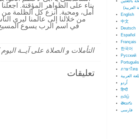
بناء على الظواهر المؤقتة. اجعلن
أمل، ومحبة. انزع كل الظلمة من قل
English
من خلالنا إلى عالمنا ليري الن
中文
في اسم الرب يسوع المسيح،
Deutsch
Español
Français
한국어
التأملات و الصلاة على آيــة اليو
Русский
Português
ภาษาไทย
تعليقات
لغة العربية
اُردو
हिन्दी
தமிழ்
తెలుగు
فارسی