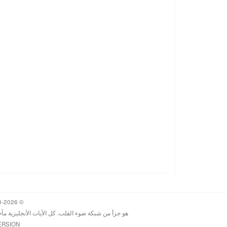
© 1998-2026 Heartlight, Inc. Verseoftheday.com
هو جزأ من شبكة ضوء القلب. كل الأيات الأنجليزية مأ
ERSION