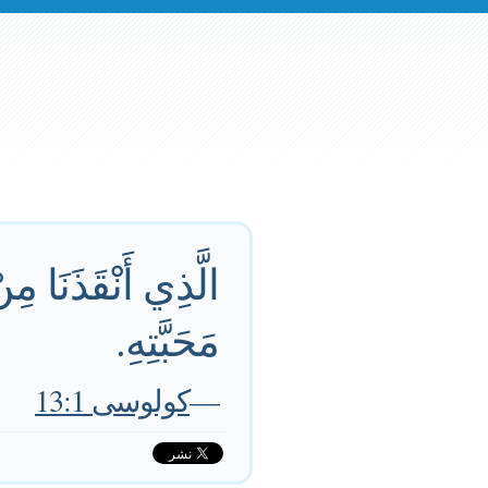
الَّذِي أَنْقَذَنَا م
مَحَبَّتِهِ.
—
كولوسى 13:1