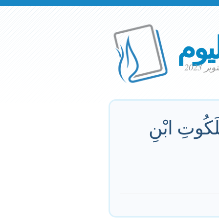
ليوم
َلَكُوتِ ابْنِ