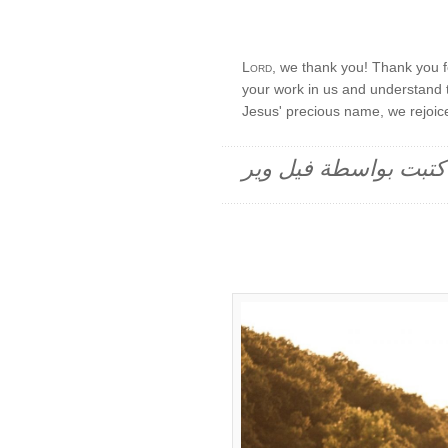
Lord
, we thank you! Thank you fo
your work in us and understand t
Jesus' precious name, we rejoic
م كتبت بواسطة فيل وير