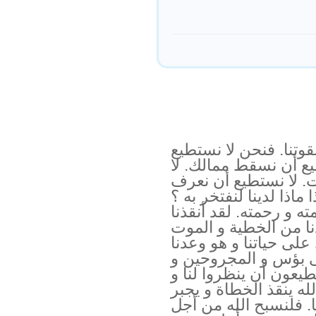
قوتنا. فنحن لا نستطيع
يع أن نسقط ممالك. لا
. لا نستطيع أن نعرف
ماذا لدينا لنفتخر به ؟
 و رحمته. لقد أنقذنا
نا من الخطية و الموت
على حياتنا و هو وعدنا
فى بؤس و المجروحين و
عون أن ينظروا لنا و
لله ينقذ الخطاة و يجبر
 فلنسبح الله من أجل