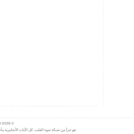
© 1998-2026 Heartlight, Inc. Verseoftheday.com
هو جزأ من شبكة ضوء القلب. كل الأيات الأنجليزية مأ