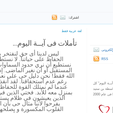
اشترك:
لغة عربية فقط
تأملات فى آيــة اليوم...
لكترونى
ليس لدينا أى حق لنفتخر ب
الحفاظ على حياتنا. لا نستط
RSS
نستطيع أن نري حدود السماوات
المستقبل أو أن نغير الماضى. إذا 
الله فقط! نحن دليل حى على نعمته
رغم عدم استحقاقنا. لقد أنقذ
ص يقرأ "آيــة اليوم" كل
عندما لم نمتلك القوة للحفاظ 
هذا الموقع فى عام 1998 بواسطة بن ستيد
بمنزل معه للأبد. فحتي الذين 
الذين يعيشون فى ظلام يستطي
يفرحوا لأننا مثال حى بأن ا
القلوب المكسورة و يصلحها.