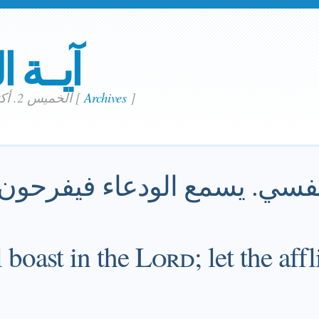
آيــة ا
]
Archives
[
الخميس 2. أكتوبر 2025
نفسي. يسمع الودعاء فيفرحون.
 boast in the
Lord
; let the aff