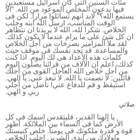
مئات السنين التى كان اسرائيل مستعبدين
فيها يدعون المخلص الموعود من الله. "الا
يستمع الله؟" لابد انهم تسائلوا مرارا. لكن فى
الوقت المناسب، ارسل الله ابنه وجلب
الخلاص. شكرا لله، الله لا يريدنا ان نتظاهر
ان كل شئ على ما يرام عندما لا يكون كذلك.
لقد ملأ المزامير بصرخات من أجل الخلاص
والمساعدة. قد تجد نفسك فى موقف حيث
كلمات هذه الأعداد هى لك اليوم. اذا كنت
كذلك، اعلم ان الآلاف من قرائنا يصلون اليوم
من أجل خلاص الله العاجل القوى من أجلك
قائلين: لا تصمت يا الله. لا تبعد عني, يا الهي.
استيقظ و قم للدفاع عني! ناضل من أجلي
ربي و الهي.
صلاتي
يا إلهنا القدير، فليتقدس اسمك فى كل
الأرض كما فى السماء بين الملائكة. اظهر
قوة و قدرة ملكوتك فى يومنا. خلص كنيستك
واولادك من ايدى الشرير. اجلب الخلاص