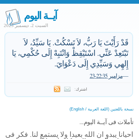
آيــة اليوم
السبت 2. ديسمبر 2023
قَدْ رَأَيْتَ يَا رَبُّ، لاَ تَسْكُتْ. يَا سَيِّدُ، لاَ
تَبْتَعِدْ عَنِّي. اسْتَيْقِظْ وَانْتَبِهْ إِلَى حُكْمِي، يَا
إِلهِي وَسَيِّدِي إِلَى دَعْوَايَ.
—
مزامير 22:35-23
اشترك:
نسخة باللغتين (اللغة العربية / English)
تأملات فى آيــة اليوم...
احيانا يبدو ان الله بعيدا ولا يستمع لنا. فكر فى