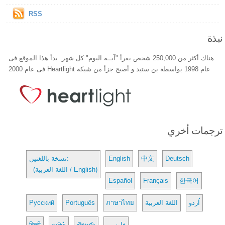
RSS
نبذة
هناك أكثر من 250,000 شخص يقرأ "آيــة اليوم" كل شهر. بدأ هذا الموقع فى
عام 1998 بواسطة بن ستيد و أصبح جزأ من شبكة Heartlight فى عام 2000
ترجمات أخري
Deutsch
中文
English
نسخة باللغتين:
(اللغة العربية / English)
Español
Français
한국어
اُردو
اللغة العربية
ภาษาไทย
Português
Русский
فارسی
తెలుగు
தமிழ்
हिन्दी