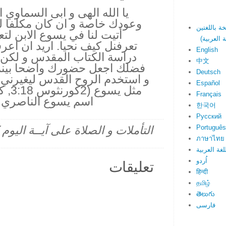
يا الله الهى و ابى السماو
وعودك خاصة و ان كان مكلفا ل
أتيت لنا في يسوع الابن لتع
تعرفنل كيف نحيا. اريد ان اع
English
دراسة الكتاب المقدس و لكن ف
中文
فضلك اجعل حضورك واضحا بينما
Deutsch
و استخدم الروح القدس ليغيرني 
Español
Français
اسم يسوع الناصري ع
한국어
Русский
Português
التأملات و الصلاة على آيــة اليو
ภาษาไทย
لغة العربية
اُردو
تعليقات
हिन्दी
தமிழ்
తెలుగు
فارسی