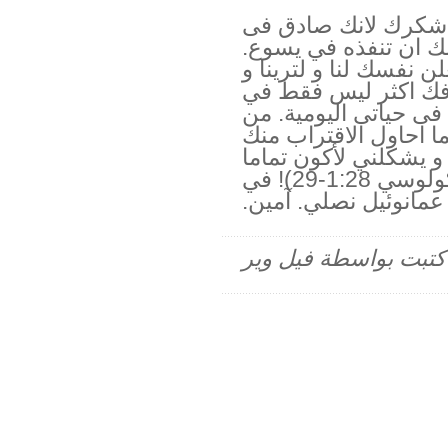
ي اشكرك لانك صادق فى
ك ان تنفذه في يسوع.
لن نفسك لنا و لترينا و
رفك اكثر ليس فقط في
ى حياتى اليومية. من
 احاول الاقتراب منك
و يشكلني لأكون تماما
مثل يسوع (2كورنثوس 3:18, كولوسي 1:28-29)! في
مانوئيل نصلي. آمين.
م كتبت بواسطة فيل وير