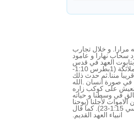
 مرارا. و خلال تجارب
د سحاب نهارا و عامود
ع بتابوت العهد في قدس
الاقداس. ان الرجال و النساء و الملائكة (1بطرس 1:10-
 قريبا مننا.ثم حدث ذلك
في صورة انسان .الله
 نعيش على كوكب زاره
الق في وسطنا و حياته
لاموات لأجلنا (يوحنا
1:1-18, عبرانيين 1:1-3 و كولوسي 1:15-23). كما قال
انبياء العهد القديم.