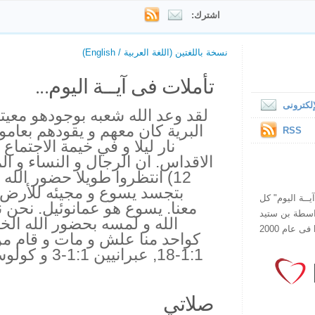
اشترك:
نسخة باللغتين (اللغة العربية / English)
تأملات فى آيــة اليوم...
لكترونى
لقد وعد الله شعبه بوجودهو معيته
البرية كان معهم و يقودهم بعامو
RSS
نار ليلا و في خيمة الاجتما
12) انتظروا طويلا حضور الله
بتجسد يسوع و مجيئه للأرض 
ص يقرأ "آيــة اليوم" كل
معنا. يسوع هو عمانوئيل. نحن
هذا الموقع فى عام 1998 بواسطة بن ستيد
الله و لمسه بحضور الله الخ
كواحد منا علش و مات و قام من ا
صلاتي