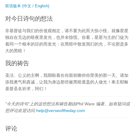
双语版本 (中文 / English)
对今日诗句的想法
非基督徒与我们的价值观相左，请不要为此而大惊小怪。就像星星
独自在无边的暗夜里发光，也并未惊慌。你看，星星与主的门徒为
着同一个根本的目的而发光：在黑暗中散发我们的光，不论那是多
大的黑暗！
我的祷告
圣洁、公义的主啊，我期盼着在你面前瞻仰你荣美的那一天。请加
添我勇气和真诚，让我为身边那些被黑暗遮盖的人做光！奉主耶稣
基督圣名祈求，阿们！
"今天的诗句"上的这些想法和祷告都由Phil Ware 编著。如有疑问或
想评论欢迎访问
help@verseoftheday.com
评论