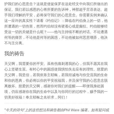
护我们的心思意念？这就是使徒保罗在这处经文中向我们所做出的
保证。我们若以感恩的心将所要的告诉神，神那超乎言语表达、超
乎我们理解的平安，必将保守我们的心思意念。你需要实例来确认
这一应许的真实性？请看《约伯记》：降临在约伯身上的一切，他
所遭遇的一切伤害，然而约伯却没有硬着心或是癫狂。约伯能够经
受这一切的关键是什么呢？——他与主持续不断的对话。不论遭遇
何等的痛苦，不论他是何等的困惑，不论他被如何恶意嘲弄，他决
不与主分离。
我的祷告
天父啊，我需要你的平安。虽有伤痛刺透我的心，但我不愿其在我
心上坚硬生茧。有时心中的困惑使我惧怕失去应有的理性。慈爱的
天父啊，我坚信，若我依靠主耶稣，若我坦诚地与你交流我的生命
和你的恩典，你必将以你的平安祝福我，并且保守我的心思意念脱
离败坏。慈爱的天父啊，感谢你对我们的提醒——即便我身处困
境，仍应感谢你在我的生命中以及与你同行的过程中，赐予我的一
切美好祝福！奉主耶稣之名祈求，阿们！
"今天的诗句"上的这些想法和祷告都由Phil Ware 编著。如有疑问或