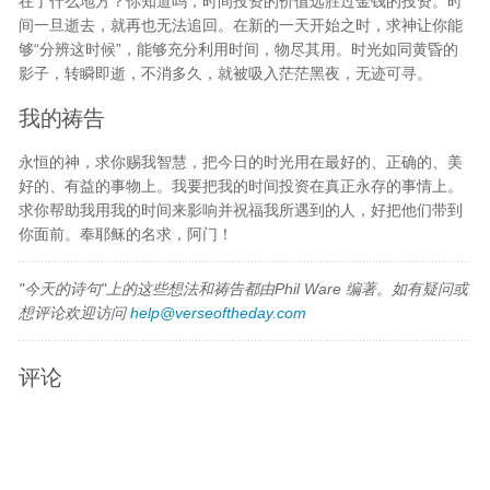
在了什么地方？你知道吗，时间投资的价值远胜过金钱的投资。时
间一旦逝去，就再也无法追回。在新的一天开始之时，求神让你能
够“分辨这时候”，能够充分利用时间，物尽其用。时光如同黄昏的
影子，转瞬即逝，不消多久，就被吸入茫茫黑夜，无迹可寻。
我的祷告
永恒的神，求你赐我智慧，把今日的时光用在最好的、正确的、美
好的、有益的事物上。我要把我的时间投资在真正永存的事情上。
求你帮助我用我的时间来影响并祝福我所遇到的人，好把他们带到
你面前。奉耶稣的名求，阿门！
"今天的诗句"上的这些想法和祷告都由Phil Ware 编著。如有疑问或
想评论欢迎访问
help@verseoftheday.com
评论