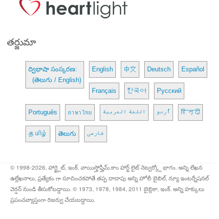
తర్జుమా
ద్విభాషా సంస్కరణ:
English
中文
Deutsch
Español
(తెలుగు / English)
Français
한국어
Русский
Português
ภาษาไทย
اللغة العربية
اُردو
हिन्दी
தமிழ்
తెలుగు
فارسی
© 1998-2026, హార్ట్లైట్, ఇంక్. వాయిస్హోఫ్హీమ్.కాం హార్ట్ లైట్ నెట్వర్క్లో భాగం. అన్ని లేఖన
ఉల్లేఖనాలు, ప్రత్యేకం గా సూచించకపోతే తప్ప దాదాపు అన్ని హోలీ బైబిల్, న్యూ ఇంటర్నేషనల్
వెర్షన్ నుండి తీసుకోబడ్డాయి. © 1973, 1978, 1984, 2011 బైబ్లికా, ఇంక్. అన్ని హక్కులు
ప్రపంచవ్యాప్తంగా రిజర్వు చేయబడ్డాయి.