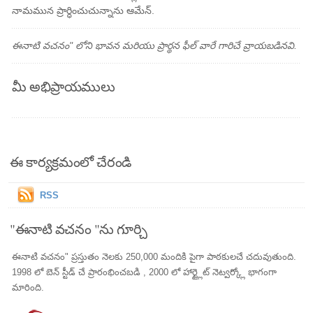
నామమున ప్రార్ధించుచున్నాను ఆమేన్.
ఈనాటి వచనం" లోని భావన మరియు ప్రార్థన ఫీల్ వారే గారిచే వ్రాయబడినవి.
మీ అభిప్రాయములు
ఈ కార్యక్రమంలో చేరండి
RSS
"ఈనాటి వచనం "ను గూర్చి
ఈనాటి వచనం" ప్రస్తుతం నెలకు 250,000 మందికి పైగా పాఠకులచే చదువుతుంది.
1998 లో బెన్ స్టీడ్ చే ప్రారంభించబడి , 2000 లో హార్ట్లైట్ నెట్వర్క్లో భాగంగా
మారింది.