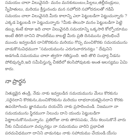
సమయం చాలా విలువైనది- మనం మనకుటుంబం,పిల్లలు,తల్లీదండ్రులు,
స్నేహితులు, మరియు క్రీస్తునందు మన సహోదరి సహోదరులతో గడిపే
సమయం చాలా విలువైనది.మీరు కాలాన్ని ఎలా పెట్టుబడిగా పెట్టుచున్నారు ?
ఎక్కడ పెట్టుబడి గా పెట్టుచున్నారు ?మీకు తెలుసా మనం పెట్టుబడిగా పెట్టె
డబ్బు కంటే కూడా ఇది చాలా విలువైనది.సమయాన్ని ఒక్కసారి ￰కోల్పోయాము
అంటే తిరిగి దానిని పొందలేము.కాబట్టి మీరు ప్రతి దినమును ప్రారంభించే
ముందు ఇవ్వబడిన దానికొరకును మరియు గొప్ప మంచికొరకు సమయమును
వాడుకొనువిధముగా "సమయమును ఎరుగువారగునట్లు " దేవునిని
అడగండి.సమయము చాలా త్వరగా గతిస్తుంది. అది తొలి సంధ్యా నీడను
పోలివున్నది,ఇది సమీపిస్తున్న చీకటిలో కలసిపోవుటకు అంత ఆలస్యము ఏమి
కాదు.
నా ప్రార్థన
నిత్యుడైన తండ్రి, నేడు నాకు ఇవ్వబడిన సమయమును మేలు కొరకును
,సరైనదాని కొరకును,మంచికొరకును మరియు లాభదాయకమైనదాని కొరకు
ఉపయోగించు జ్ఞానమును దయచేసి నాకు ప్రసాదించండి. నిజముగా నా
సమయమును స్థిరముగా నిలుచు దాని యందు పెట్టుబడిగా
పెట్టాలనుకొనుచున్నాను. ప్రతిరోజు నాకు తారసపడు, నేను కలుసుకొనే వారు
నీకు సమీపముగా వచ్చునట్లు నా సమయము వారిని ప్రభావిత
పరచువిధముగా దానిని వాడునట్లు నాకు సహాయము చేయండి.యేసు