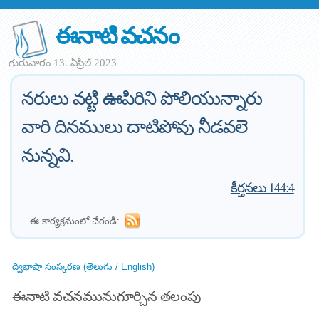
ఈనాటి వచనం
గురువారం 13. ఏప్రిల్ 2023
నరులు వట్టి ఊపిరిని పోలియున్నారు
వారి దినములు దాటిపోవు నీడవలె
నున్నవి.
—
కీర్తనలు 144:4
ఈ కార్యక్రమంలో చేరండి:
ద్విభాషా సంస్కరణ (తెలుగు / English)
ఈనాటి వచనమునుగూర్చిన తలంపు