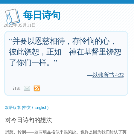
每日诗句
2022年05月11日
“并要以恩慈相待，存怜悯的心，
彼此饶恕，正如 神在基督里饶恕
了你们一样。”
—
以弗所书 4:32
订阅:
双语版本 (中文 / English)
对今日诗句的想法
恩慈、怜悯——这两项品格似乎很紧缺。也许是因为我们错认了英