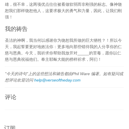
雄，很不幸，这两项优点往往被看做软弱而非刚强的标志。像神饶
恕我们那样饶恕他人，这要求极大的勇气和力量，因此，让我们刚
强！
我的祷告
圣洁的神啊，我当何以感谢你为饶恕我所做的巨大牺牲？！所以今
天，我起誓要更好地效法你：更多地向那些错待我的人分享你的仁
慈与恩典。今天，我祈求你帮助我放开对_____的苦毒，愿你以仁
慈与恩典祝福他们。奉主耶稣大能的榜样祈求，阿们！
"今天的诗句"上的这些想法和祷告都由Phil Ware 编著。如有疑问或
想评论欢迎访问
help@verseoftheday.com
评论
订阅