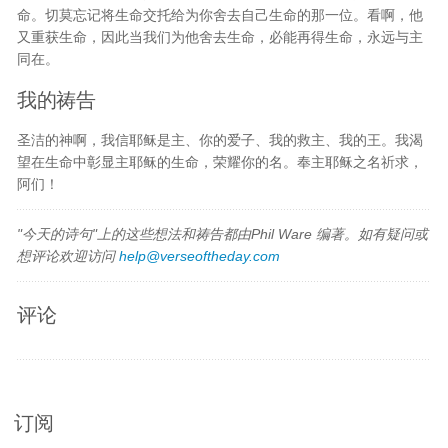
命。切莫忘记将生命交托给为你舍去自己生命的那一位。看啊，他
又重获生命，因此当我们为他舍去生命，必能再得生命，永远与主
同在。
我的祷告
圣洁的神啊，我信耶稣是主、你的爱子、我的救主、我的王。我渴
望在生命中彰显主耶稣的生命，荣耀你的名。奉主耶稣之名祈求，
阿们！
"今天的诗句"上的这些想法和祷告都由Phil Ware 编著。如有疑问或
想评论欢迎访问
help@verseoftheday.com
评论
订阅