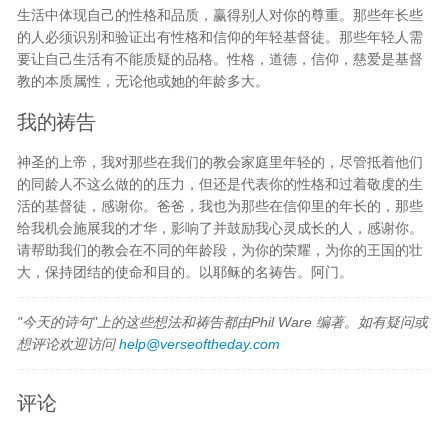
生活中体现自己的性格和品质，赢得别人对你的尊重。那些年长些
的人必须识别和验证出有性格和信仰的年轻基督徒。那些年轻人需
要让自己生活有不能质疑的品格。性格，道德，信仰，慈爱是基督
教的本质属性，无论他或她的年龄多大。
我的祷告
神圣的上帝，我对那些在我们的教会家庭里年轻的，尽管抵着他们
的同龄人不这么做的的压力，但还是代表你的性格和过着敬虔的生
活的基督徒，感谢你。爸爸，我也为那些在信仰里的年长的，那些
给我机会施展我的才华，影响了并鼓励我心灵成长的人，感谢你。
请帮助我们的教会在不同的年龄段，为你的荣耀，为你的王国的壮
大，保持团结的使命和目的。以耶稣的名祷告。阿门。
"今天的诗句"上的这些想法和祷告都由Phil Ware 编著。如有疑问或
想评论欢迎访问
help@verseoftheday.com
评论