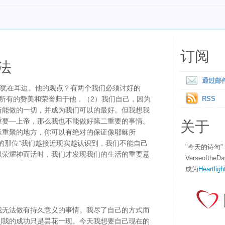
订阅
法
通过邮
话犹在耳边。他的观点？有两个我们必须讨好的
所有的赞美和荣誉归于他，（2）我们自己，因为
RSS
所能做的一切，并成为我们可以的最好。但我想我
关于
重要—上帝，那么我也不能做好第二重要的事情。
稣重聚的地方，你可以有绝对的保证像耶稣所
的那位”我们越接近现实越认识到，我们不能自己
"今天的诗句
以荣耀神而活时，我们才发现我们的生活的重要意
Verseofth
成为
Heartligh
我无法做有持久意义的事情。我尽了自己的方式而
到我的成功只是昙花一现。今天我想要自己现在的