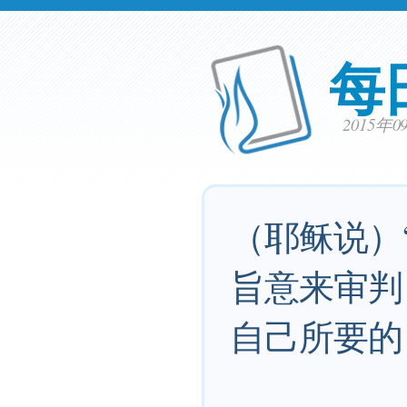
每
2015年
（耶稣说）
旨意来审判
自己所要的