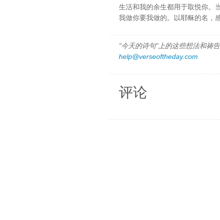
生活和我的余生都用于取悦你。
我做你要我做的。以耶稣的名，
"今天的诗句"上的这些想法和祷告都
help@verseoftheday.com
评论