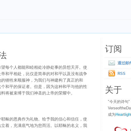
订阅
法
通过邮
希望每个人都能和睦相处冷静处事的异想天开。使
上帝和平相处，比仅是简单的对和平以及没有战争
RSS
他的牺牲来顺服神，为我们与神建构了真正的和
关于
这个和平的保证者。但是，因为这种和平与他的性
预料将被束缚于我们神圣的上帝的荣耀中。
"今天的诗句
Verseofth
成为
Heartligh
予耶稣的恩典作为礼物。给予我的信心和信任，使
站立着，充满底气地为您而活。以耶稣的名义，我