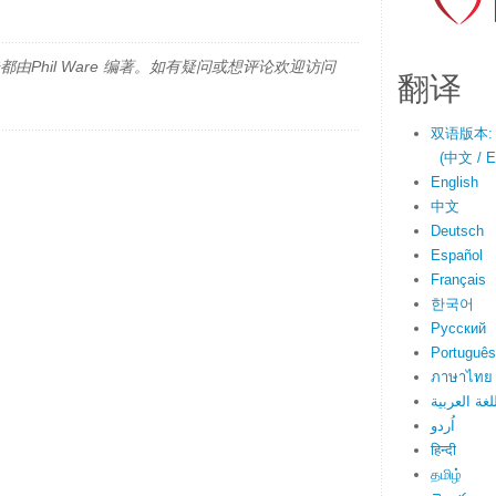
由Phil Ware 编著。如有疑问或想评论欢迎访问
翻译
双语版本:
(中文 / En
English
中文
Deutsch
Español
Français
한국어
Русский
Português
ภาษาไทย
لغة العربية
اُردو
हिन्दी
தமிழ்