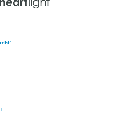
glish)
ال