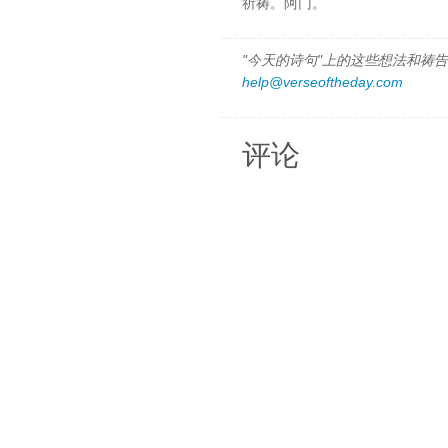
祈祷。阿门。
"今天的诗句"上的这些想法和祷告都
help@verseoftheday.com
评论