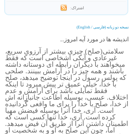
اشتراک:
نسخه دو زبانه (فارسی / English)
اندیشه ها در مورد آیه امروز...
سلامتی(صلح) چیزی بیشتر از آرزوی سریع،
غیرعادی و آبکی اشخاصی است که فقط
میخواهند با دیگران رابطه ای دوستانه داشته
باشند و همه چیز را در آرامش ببینند. صلحی
که پولس رسول در اینجا توضیح میدهد، صلح
با خدا، خیلی عمیق تر پیش میرود تا اینکه
فقط تمایلی باشد برای آرامش و عدم
اختلاف. عیسی، بوسیله اطاعت جانبازانه اش
از خدا، صلح با خدا را برای ما واقعی گردانیده
است. آری، خدا آنرا بوسیله فیضش مهیا
کرده است. آری، خدا تنها کسی است که
اطمینان داشتن آنرا از طریق آن فیض میدهد.
اما، چون این صلح به او و به شخصیت او