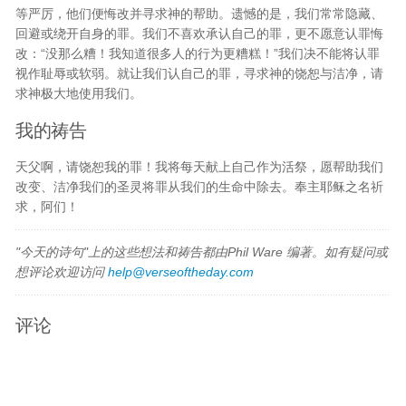
等严厉，他们便悔改并寻求神的帮助。遗憾的是，我们常常隐藏、
回避或绕开自身的罪。我们不喜欢承认自己的罪，更不愿意认罪悔
改：“没那么糟！我知道很多人的行为更糟糕！”我们决不能将认罪
视作耻辱或软弱。就让我们认自己的罪，寻求神的饶恕与洁净，请
求神极大地使用我们。
我的祷告
天父啊，请饶恕我的罪！我将每天献上自己作为活祭，愿帮助我们
改变、洁净我们的圣灵将罪从我们的生命中除去。奉主耶稣之名祈
求，阿们！
"今天的诗句"上的这些想法和祷告都由Phil Ware 编著。如有疑问或
想评论欢迎访问
help@verseoftheday.com
评论