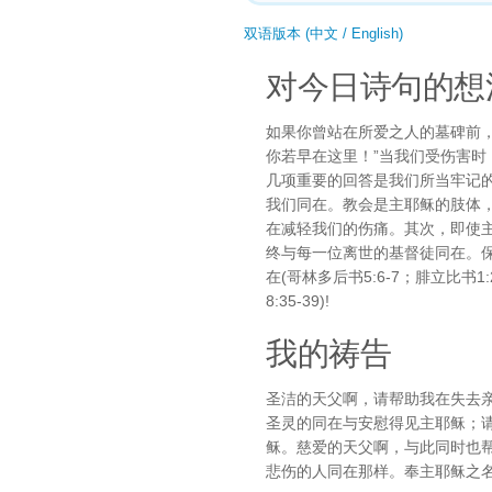
双语版本 (中文 / English)
对今日诗句的想
如果你曾站在所爱之人的墓碑前
你若早在这里！”当我们受伤害
几项重要的回答是我们所当牢记
我们同在。教会是主耶稣的肢体
在减轻我们的伤痛。其次，即使
终与每一位离世的基督徒同在。保
在(哥林多后书5:6-7；腓立比书1
8:35-39)!
我的祷告
圣洁的天父啊，请帮助我在失去
圣灵的同在与安慰得见主耶稣；
稣。慈爱的天父啊，与此同时也
悲伤的人同在那样。奉主耶稣之