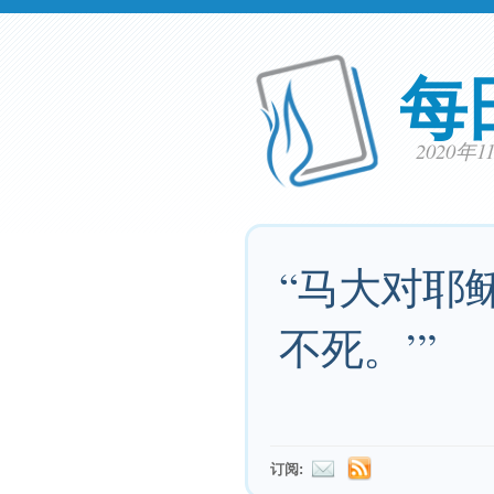
每
2020年
“马大对耶
不死。’”
订阅: