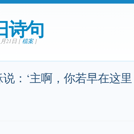
日诗句
11月21日
[
檔案
]
稣说：‘主啊，你若早在这