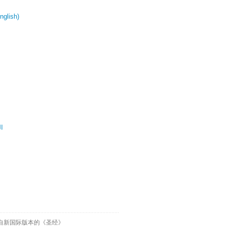
glish)
ال
自新国际版本的《圣经》