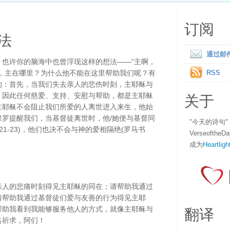
订阅
法
通过邮
，也许你的脑海中也曾浮现这样的想法——“主啊，
时，主在哪里？为什么他不能在这里帮助我们呢？有
RSS
的：首先，当我们失去亲人的悲伤时刻，主耶稣与
关于
，因此任何慈爱、支持、安慰与帮助，都是主耶稣
主耶稣不会阻止我们所爱的人离世进入来生，他始
罗提醒我们，当基督徒离世时，他/她便与基督同
"今天的诗句
:21-23)，他们也决不会与神的爱相隔绝(罗马书
Verseofth
成为
Heartligh
亲人的悲痛时刻得见主耶稣的同在；请帮助我通过
请帮助我通过基督徒们爱与友善的行为得见主耶
翻译
帮助我看到我能够服务他人的方式，就像主耶稣与
名祈求，阿们！