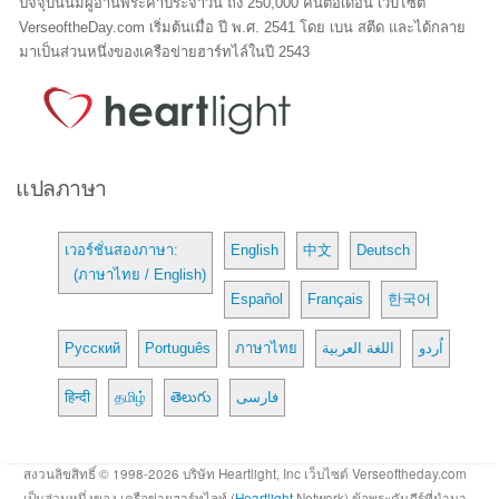
ปัจจุบันนี้มีผู้อ่านพระคำประจำวัน ถึง 250,000 คนต่อเดือน เว็บไซต์
VerseoftheDay.com เริ่มต้นเมื่อ ปี พ.ศ. 2541 โดย เบน สตีด และได้กลาย
มาเป็นส่วนหนึ่งของเครือข่ายฮาร์ทไล์ในปี 2543
แปลภาษา
เวอร์ชั่นสองภาษา:
English
中文
Deutsch
(ภาษาไทย / English)
Español
Français
한국어
Русский
Português
ภาษาไทย
اللغة العربية
اُردو
हिन्दी
தமிழ்
తెలుగు
فارسی
สงวนลิขสิทธิ์ © 1998-2026 บริษัท Heartlight, Inc เว็บไซต์ Verseoftheday.com
เป็นส่วนหนึ่งของ เครือข่ายฮาร์ทไลท์ (
Heartlight
Network) ข้อพระคัมภีร์ที่นำมา