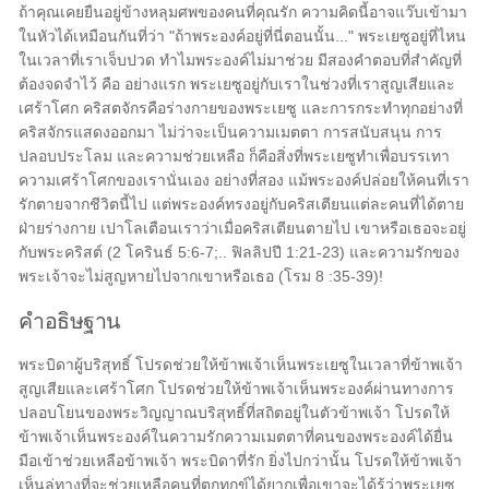
ถ้าคุณเคยยืนอยู่ข้างหลุมศพของคนที่คุณรัก ความคิดนี้อาจแว๊บเข้ามา
ในหัวได้เหมือนกันที่ว่า "ถ้าพระองค์อยู่ที่นี่ตอนนั้น..." พระเยซูอยู่ที่ไหน
ในเวลาที่เราเจ็บปวด ทำไมพระองค์ไม่มาช่วย มีสองคำตอบที่สำคัญที่
ต้องจดจำไว้ คือ อย่างแรก พระเยซูอยู่กับเราในช่วงที่เราสูญเสียและ
เศร้าโศก คริสตจักรคือร่างกายของพระเยซู และการกระทำทุกอย่างที่
คริสจักรแสดงออกมา ไม่ว่าจะเป็นความเมตตา การสนับสนุน การ
ปลอบประโลม และความช่วยเหลือ ก็คือสิ่งที่พระเยซูทำเพื่อบรรเทา
ความเศร้าโศกของเรานั่นเอง อย่างที่สอง แม้พระองค์ปล่อยให้คนที่เรา
รักตายจากชีวิตนี้ไป แต่พระองค์ทรงอยู่กับคริสเตียนแต่ละคนที่ได้ตาย
ฝ่ายร่างกาย เปาโลเตือนเราว่าเมื่อคริสเตียนตายไป เขาหรือเธอจะอยู่
กับพระคริสต์ (2 โครินธ์ 5:6-7;.. ฟิลลิปปี 1:21-23) และความรักของ
พระเจ้าจะไม่สูญหายไปจากเขาหรือเธอ (โรม 8 :35-39)!
คำอธิษฐาน
พระบิดาผู้บริสุทธิ์ โปรดช่วยให้ข้าพเจ้าเห็นพระเยซูในเวลาที่ข้าพเจ้า
สูญเสียและเศร้าโศก โปรดช่วยให้ข้าพเจ้าเห็นพระองค์ผ่านทางการ
ปลอบโยนของพระวิญญาณบริสุทธิ์ที่สถิตอยู่ในตัวข้าพเจ้า โปรดให้
ข้าพเจ้าเห็นพระองค์ในความรักความเมตตาที่คนของพระองค์ได้ยื่น
มือเข้าช่วยเหลือข้าพเจ้า พระบิดาที่รัก ยิ่งไปกว่านั้น โปรดให้ข้าพเจ้า
เห็นลู่ทางที่จะช่วยเหลือคนที่ตกทุกข์ได้ยากเพื่อเขาจะได้รู้ว่าพระเยซู