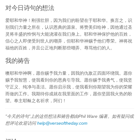
对今日诗句的想法
爱耶和华神！刚强壮胆，因为我们的盼望在于耶和华。换言之，识
别我们力量之所在，认识恩典的源泉。将赞美归给神，因他通过圣
灵将丰盛的怜悯与大能浇灌在我们身上。耶和华神保护他的百姓，
信心之人即便受到世人的嘲弄，但耶和华神赐予他们尊荣。神将祝
福他的百姓，并且公正地判断那些嘲弄、辱骂他们的人。
我的祷告
噢耶和华神啊，愿你赐予我力量，因我的仇敌正四面环绕我。愿你
赐予我智慧，使我看到你的恩典引导我。愿你赐予我勇气，使我坚
守正义、纯净与圣洁。愿你启示我，使我看到你期望我为你的荣耀
而做的工作。我期待你成就在我里面的工作，愿你坚固我火热的盼
望。奉主耶稣之名祈求，阿们！
"今天的诗句"上的这些想法和祷告都由Phil Ware 编著。如有疑问或
想评论欢迎访问
help@verseoftheday.com