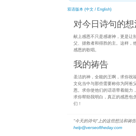
双语版本 (中文 / English)
对今日诗句的想
献上感恩不只是感谢神，更是让
父、拯救者和得胜的主。这样，
感恩的歌唱。
我的祷告
圣洁的神，全能的王啊，求你祝
文化当中与那些需要称你为阿爸
恩。求你使他们的话语带着能力
求你帮助我明白，真正的感恩包
们！
"今天的诗句"上的这些想法和祷告都
help@verseoftheday.com