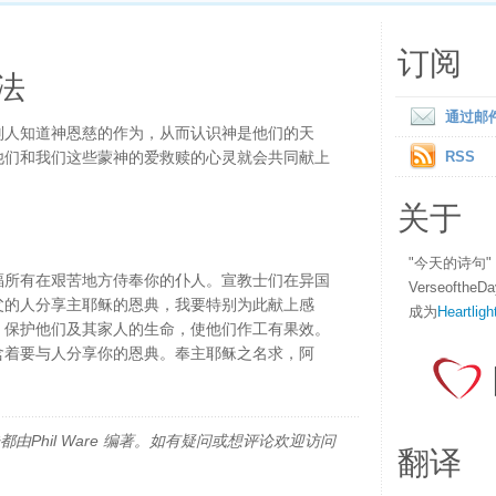
订阅
法
通过邮
别人知道神恩慈的作为，从而认识神是他们的天
他们和我们这些蒙神的爱救赎的心灵就会共同献上
RSS
关于
"今天的诗句
福所有在艰苦地方侍奉你的仆人。宣教士们在异国
Verseofth
父的人分享主耶稣的恩典，我要特别为此献上感
成为
Heartligh
，保护他们及其家人的生命，使他们作工有果效。
含着要与人分享你的恩典。奉主耶稣之名求，阿
由Phil Ware 编著。如有疑问或想评论欢迎访问
翻译