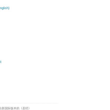
glish)
ال
自新国际版本的《圣经》