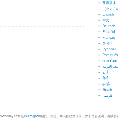
双语版本:
(中文 / En
English
中文
Deutsch
Español
Français
한국어
Русский
Português
ภาษาไทย
لغة العربية
اُردو
हिन्दी
தமிழ்
తెలుగు
فارسی
eoftheday.com 是
Heartlight
网站的一部分。所有的经文语录，除非另有说明，都摘抄