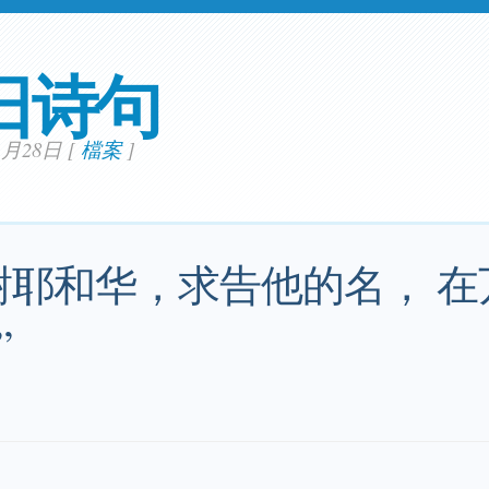
日诗句
11月28日
[
檔案
]
谢耶和华，求告他的名， 
”