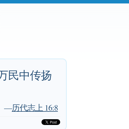
在万民中传扬
—
历代志上 16:8