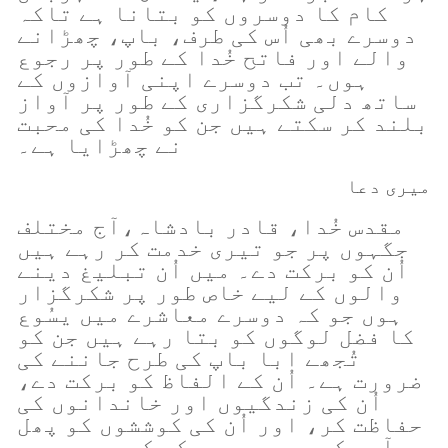
کام کا دوسروں کو بتانا ہے تاکہ
دوسرے بھی اُس کی طرف، باپ، چھڑانے
والے اور فاتح خُدا کے طور پر رجوع
ہوں۔ تب دوسرے اپنی آوازوں کے
ساتھ دلی شکرگزاری کے طور پر آواز
بلند کر سکتے ہیں جن کو خُدا کی محبت
نے چھڑایا ہے۔
میری دعا
مقدس خُدا، قادر بادشاہ،آج مختلف
جگہوں پر جو تیری خدمت کر رہے ہیں
اُن کو برکت دے۔ میں اُن تبلیغ دینے
والوں کے لیے خاص طور پر شکرگزار
ہوں جو کہ دوسرے معاشرے میں یسُوع
کا فضل لوگوں کو بتا رہے ہیں جن کو
تُجھے ابا باپ کی طرح جاننے کی
ضرورت ہے۔ اُن کے الفاظ کو برکت دے،
اُن کی زندگیوں اور خاندانوں کی
حفاظت کر، اور اُن کی کوششوں کو پھل
آور کر۔ میری مدد کر کہ میں سمجھ