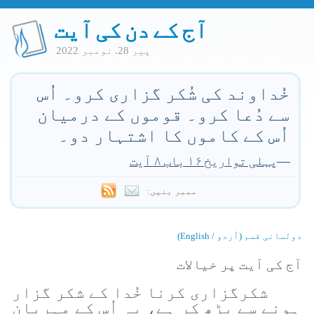
آج کے دن کی آیت
پير 28. نومبر 2022
خُداوند کی شُکر گزاری کرو۔ اُس
سے دُعا کرو۔ قوموں کے درمیان
اُس کے کاموں کا اشتہار دو۔
—
پہلی تواریخ ۱۶ باب ۸ آیت
ممبر بنیں:
دولسانی قسم (اُردو / English)
آج کی آیت پر خیالات
شکرگزاری کرنا خُدا کے شکر گزار
ہونے سے بڑھ کر ہے، یہ اُس کے مہربان