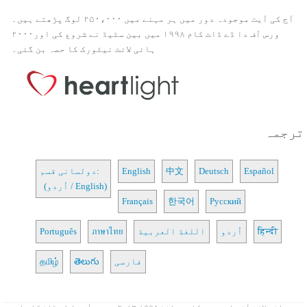
آج کی آیت موجودہ دور میں ہر مہنے میں ۲۵۰،۰۰۰ لوگ پڑھتے ہیں۔
ورس آف دا ڈے ڈاٹ کام ۱۹۹۸ میں بین سٹیڈ نے شروع کی اور۲۰۰۰
ہائی لائٹ نیٹورک کا حصہ بن گئی۔
ترجمہ
Español
Deutsch
中文
English
دولسانی قسم:
(اُردو / English)
Français
한국어
Русский
हिन्दी
اُردو
اللغة العربية
ภาษาไทย
Português
فارسی
తెలుగు
தமிழ்