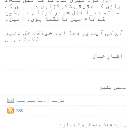
پاؤں کہ حقیقی شکرگزاری دوسروں کے
ساتھ تیرا فضل شیئر کرنا ہے۔ یسُوع
کے نام میں مانگتا ہوں۔ آمین۔
آج کی آیت پر دعا اور خیالات فل وئیر
لکھتے ہیں
اظہارِ خیال
ممبر بنیں
بذریعہ ای۔میل ممبر بنیں
RSS
ہارٹ لائٹ منسٹری کے بارے