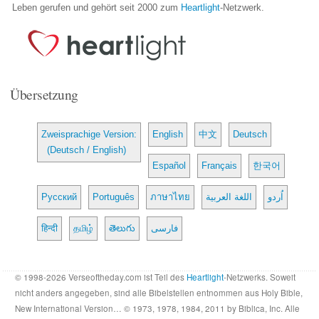
Leben gerufen und gehört seit 2000 zum
Heartlight
-Netzwerk.
Übersetzung
Zweisprachige Version:
English
中文
Deutsch
(Deutsch / English)
Español
Français
한국어
Русский
Português
ภาษาไทย
اللغة العربية
اُردو
हिन्दी
தமிழ்
తెలుగు
فارسی
© 1998-2026 Verseoftheday.com ist Teil des
Heartlight
-Netzwerks. Soweit
nicht anders angegeben, sind alle Bibelstellen entnommen aus Holy Bible,
New International Version… © 1973, 1978, 1984, 2011 by Biblica, Inc. Alle