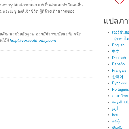
นคนจากรูปลักษ์ภายนอก แต่เห็นค่าและทำกับคนอื่น
ระเยซู องค์เจ้าชีวิต ผู้ที่ล้างเท้าสาวกของ
แปลภา
เวอร์ชั่น
็นข้อคิดและคำอธิษฐาน หากมีคำถามข้อสงสัย หรือ
(ภาษาไทย
ได้ที่
help@verseoftheday.com
English
中文
Deutsch
Español
Français
한국어
Русский
Português
ภาษาไทย
لغة العربية
اُردو
हिन्दी
தமிழ்
తెలుగు