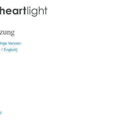
zung
hige Version:
/ English)
ال