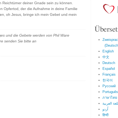
en Reichtümer deiner Gnade sein zu können.
nen Opfertod, der die Aufnahme in deine Familie
n, oh Jesus, bringe ich mein Gebet und mein
Überset
es und die Gebete werden von Phil Ware
Zweisprac
e senden Sie bitte an
(Deutsch 
English
中文
Deutsch
Español
Français
한국어
Русский
Português
ภาษาไทย
لغة العربية
اُردو
हिन्दी