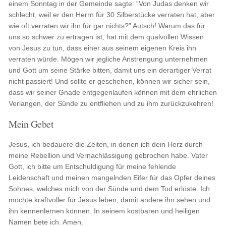
einem Sonntag in der Gemeinde sagte: “Von Judas denken wir
schlecht, weil er den Herrn für 30 Silberstücke verraten hat, aber
wie oft verraten wir ihn für gar nichts?” Autsch! Warum das für
uns so schwer zu ertragen ist, hat mit dem qualvollen Wissen
von Jesus zu tun, dass einer aus seinem eigenen Kreis ihn
verraten würde. Mögen wir jegliche Anstrengung unternehmen
und Gott um seine Stärke bitten, damit uns ein derartiger Verrat
nicht passiert! Und sollte er geschehen, können wir sicher sein,
dass wir seiner Gnade entgegenlaufen können mit dem ehrlichen
Verlangen, der Sünde zu entfliehen und zu ihm zurückzukehren!
Mein Gebet
Jesus, ich bedauere die Zeiten, in denen ich dein Herz durch
meine Rebellion und Vernachlässigung gebrochen habe. Vater
Gott, ich bitte um Entschuldigung für meine fehlende
Leidenschaft und meinen mangelnden Eifer für das Opfer deines
Sohnes, welches mich von der Sünde und dem Tod erlöste. Ich
möchte kraftvoller für Jesus leben, damit andere ihn sehen und
ihn kennenlernen können. In seinem kostbaren und heiligen
Namen bete ich. Amen.