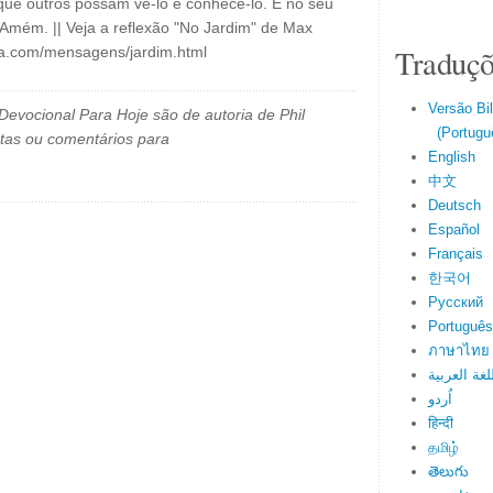
que outros possam vê-lo e conhecê-lo. É no seu
Amém. || Veja a reflexão "No Jardim" de Max
Traduçõ
ca.com/mensagens/jardim.html
Versão Bi
evocional Para Hoje são de autoria de Phil
(Portuguê
tas ou comentários para
English
中文
Deutsch
Español
Français
한국어
Русский
Português
ภาษาไทย
لغة العربية
اُردو
हिन्दी
தமிழ்
తెలుగు