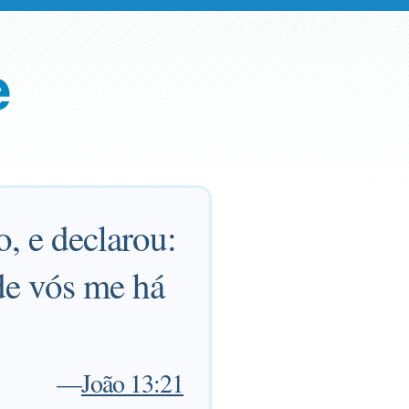
e
o, e declarou:
de vós me há
—
João 13:21