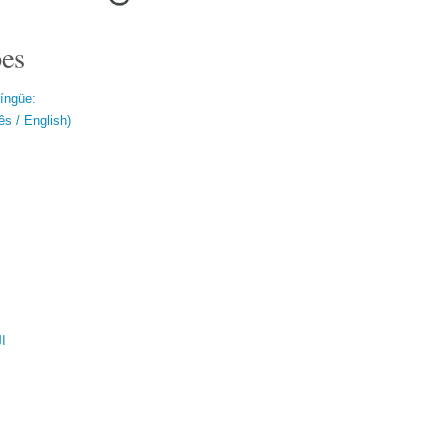
es
língüe:
s / English)
ال