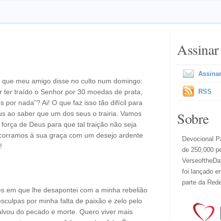
Assinar
Assinar
m que meu amigo disse no culto num domingo:
 ter traído o Senhor por 30 moedas de prata,
RSS
por nada”? Ai! O que faz isso tão difícil para
Sobre
us ao saber que um dos seus o trairia. Vamos
 força de Deus para que tal traição não seja
que corramos à sua graça com um desejo ardente
Devocional Pa
!
de 250,000 p
VerseoftheDay
foi lançado e
parte da Red
s em que lhe desapontei com a minha rebelião
sculpas por minha falta de paixão e zelo pelo
salvou do pecado e morte. Quero viver mais