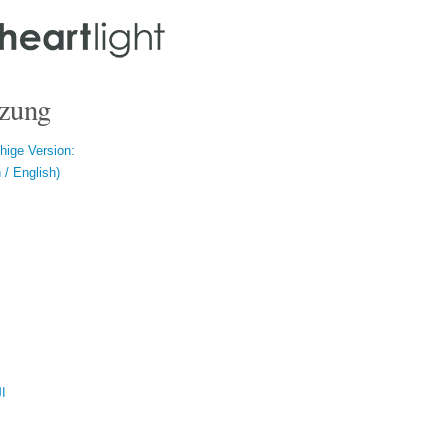
zung
hige Version:
/ English)
ال