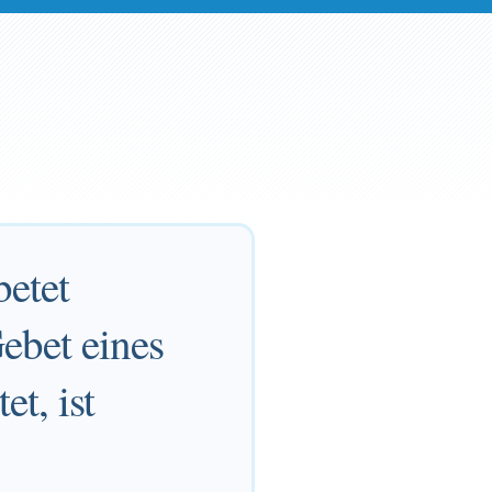
etet
Gebet eines
t, ist