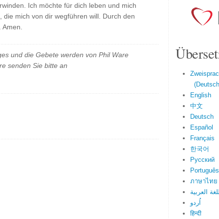
winden. Ich möchte für dich leben und mich
 die mich von dir wegführen will. Durch den
. Amen.
Überset
es und die Gebete werden von Phil Ware
e senden Sie bitte an
Zweisprac
(Deutsch 
English
中文
Deutsch
Español
Français
한국어
Русский
Português
ภาษาไทย
لغة العربية
اُردو
हिन्दी