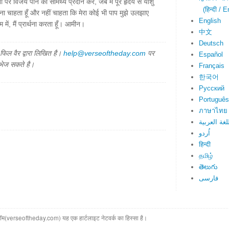
पर विजय पाने की सामर्थ्य प्रदान करे, जब मैं पूरे हृदय से यीशु
(हिन्दी / E
 चाहता हूँ और नहीं चाहता कि मेरा कोई भी पाप मुझे उलझाए
English
में, मैं प्रार्थना करता हूँ। आमीन।
中文
Deutsch
िल वैर द्वारा लिखित है।
help@verseoftheday.com
पर
Español
 भेज सकते है।
Français
한국어
Русский
Português
ภาษาไทย
لغة العربية
اُردو
हिन्दी
தமிழ்
తెలుగు
فارسی
(verseoftheday.com) यह एक हार्टलाइट नेटवर्क का हिस्सा है।