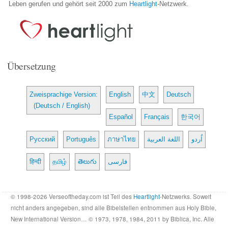
Leben gerufen und gehört seit 2000 zum
Heartlight
-Netzwerk.
Übersetzung
Zweisprachige Version:
English
中文
Deutsch
(Deutsch / English)
Español
Français
한국어
Русский
Português
ภาษาไทย
اللغة العربية
اُردو
हिन्दी
தமிழ்
తెలుగు
فارسی
© 1998-2026 Verseoftheday.com ist Teil des
Heartlight
-Netzwerks. Soweit
nicht anders angegeben, sind alle Bibelstellen entnommen aus Holy Bible,
New International Version… © 1973, 1978, 1984, 2011 by Biblica, Inc. Alle