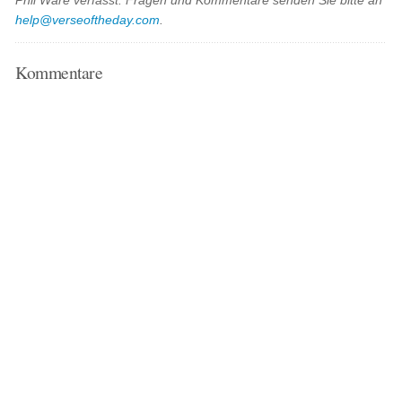
Phil Ware verfasst. Fragen und Kommentare senden Sie bitte an
help@verseoftheday.com
.
Kommentare