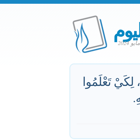
ليوم
، لِكَيْ تَعْلَمُوا
ِ.