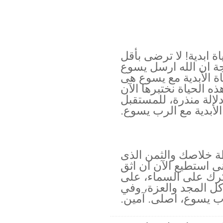
ة ابدية! لا ترضى بأقل
جة ان الله ارسل يسوع
ة الأبدية مع يسوع هى
ذه الحياة نختبرها الآن
 لمحة، دلالة منذرة، للمستقبل
الأبدية مع الرب يسوع.
 خلاصك والثمن الذى
ى استطيع الآن ان اثق
رك على السماء، على
ل المجد والعزة، وفي
 يسوع، اصلى. آمين.