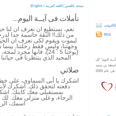
نسخة باللغتين (اللغة العربية / English)
تأملات فى آيــة اليوم...
لكترونى
نعم، نستطيع ان نعرف ان لنا حيا
من ذلك!! الثقة حاسمة جدا لدر
RSS
ليموت ويقوم لكى نعرف ان الحيا
وجهتنا، وليس فقط رحلتنا. بينما ه
(يوحنا 5 : 24)، فانها مجرد
المجيد الذي ينتظرنا فى حياتنا 
ص يقرأ "آيــة اليوم" كل
هذا الموقع فى عام 1998 بواسطة بن ستيد
صلاتي
اشكرك يا أبى السماوى، على خطة
دفعته لتحقق ذلك. اشكرك لأنن
بمستقبلى معك كابنك. اشك
الرجاء، وعلى منزلى معك. لك ك
اسمك، الرب