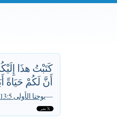
كَتَبْتُ هذَا إِلَيْكُ
أَنَّ لَكُمْ حَيَاةً أَ
—
يوحنا الأولى 13:5