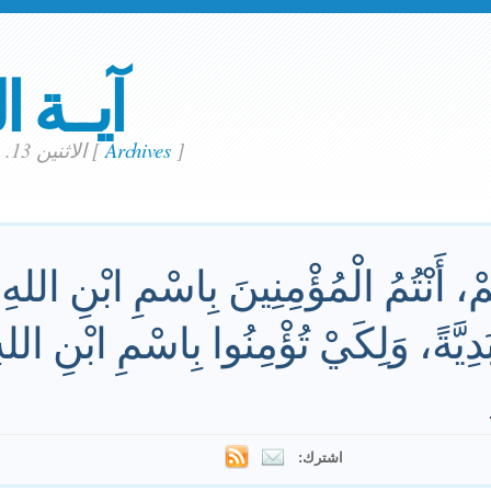
آيــة ا
]
Archives
[
الاثنين 13. مايو 2024
مْ، أَنْتُمُ الْمُؤْمِنِينَ بِاسْمِ ابْنِ اللهِ
بَدِيَّةً، وَلِكَيْ تُؤْمِنُوا بِاسْمِ ابْنِ الله
اشترك: