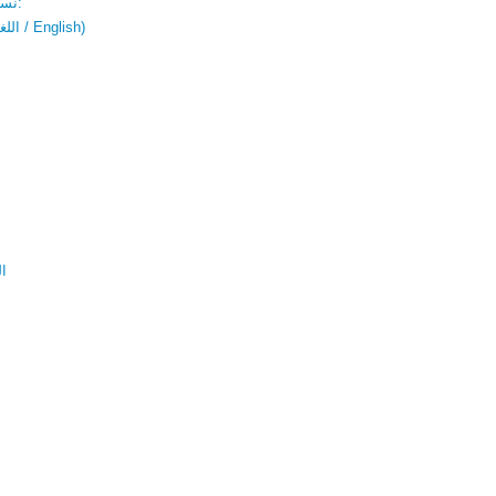
نسخة باللغتين:
(اللغة العربية / English)
ال