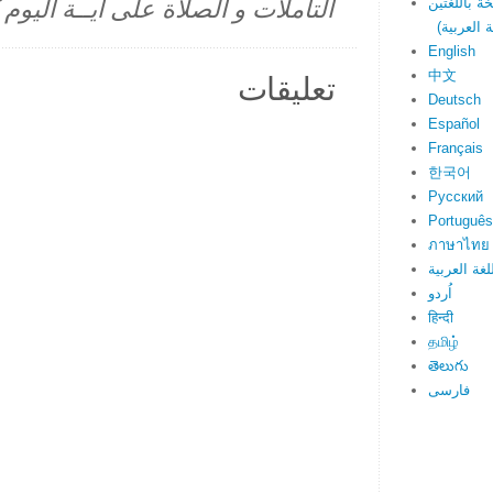
التأملات و الصلاة على آيــة اليو
English
中文
تعليقات
Deutsch
Español
Français
한국어
Русский
Português
ภาษาไทย
لغة العربية
اُردو
हिन्दी
தமிழ்
తెలుగు
فارسی