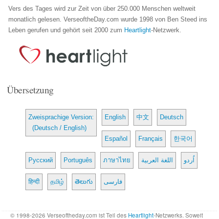
Vers des Tages wird zur Zeit von über 250.000 Menschen weltweit
monatlich gelesen. VerseoftheDay.com wurde 1998 von Ben Steed ins
Leben gerufen und gehört seit 2000 zum
Heartlight
-Netzwerk.
Übersetzung
Zweisprachige Version:
English
中文
Deutsch
(Deutsch / English)
Español
Français
한국어
Русский
Português
ภาษาไทย
اللغة العربية
اُردو
हिन्दी
தமிழ்
తెలుగు
فارسی
© 1998-2026 Verseoftheday.com ist Teil des
Heartlight
-Netzwerks. Soweit