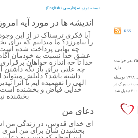
نسخه دو زبانه (فارسی / English)
اندیشه ها در مورد آیه امروز.
RSS
آیا فکری ترسناک تر از این وجود 
را نیامرزد؟ ما میدانیم که برای 
چه بهایی پرداخت شده است! 
عشق خدا نسبت به خودمان آگاه ه
خدا تا چه اندازه خواهان برقراری
در حال حاضر آیه روز بیش از ۲۵۰۰۰۰ نفر خواننده
چه علتی برای باز نگه داشتن آ
دارد.
داشته باشد؟ دلیلش میتواند 
ورس آو ذ دی دات کام کار خود را در سال ۱۹۹۸ بوسیله
الهی را نفهمیده ایم یا آنرا نپذی
ایت نت ورک در
خدایی فیاض و بخشنده است، 
بخشنده نیس
دعای من
ای خدای قدوس، در زندگی من اش
بخشیدن شان برای من امری 
این لحظه که دست به دعا برم