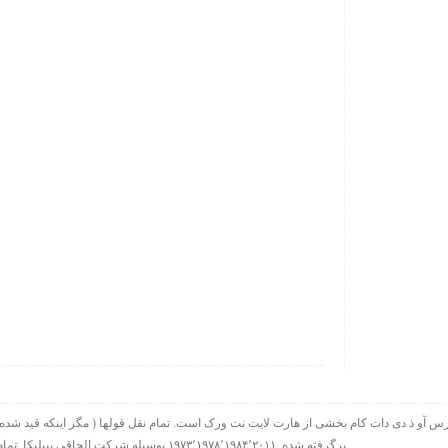
برگرفته شده. ۱۹۷۳٬۱۹۷۸٬۱۹۸۴٬۲۰۱۱ بوسیله شرکت الحاقی بیبلیکا. تمام حقوق چاپ در سراسر جهان محفوظ است