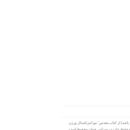
۱۹۹۸-۲۰۱۵ شرکت الحاقی هارت لایت. ورس آو ذ دی دات کام بخشی از هارت لایت نت ورک است. تمام نقل قولها ( مگر اینکه قید شده باشد) از کتاب مقدس٬ نیو انترناشنال ورژن