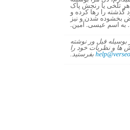
هر تلخی یا رنجش پاک
رد گذشته را رها کرده و
ض بخشوده شدن و نیز
به اسم عیسی. آمین.
ز بوسیله فیل ور نوشته
 ها و نظریات خود را
help@verseo
بفرستید.