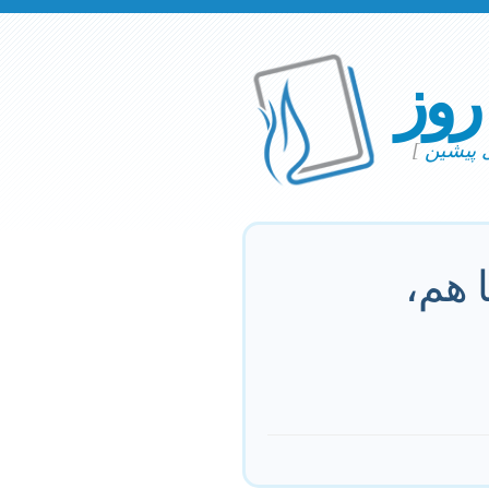
 روز
ی پیشین
]
 هم،