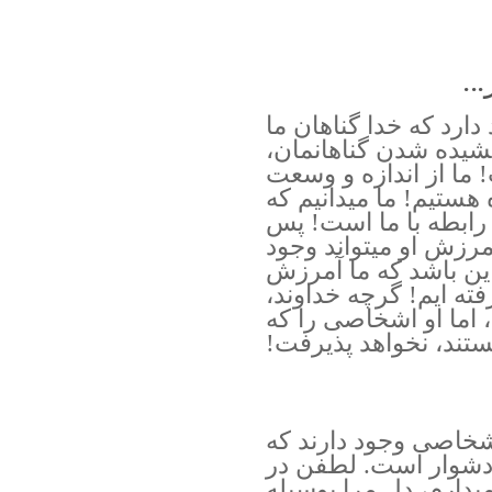
..
دارد که خدا گناهان ما
بخشیده شدن گناهانمان،
ما از اندازه و وسعت
ستیم! ما میدانیم که
 رابطه با ما است! پس
مرزش او میتواند وجود
این باشد که ما آمرزش
رفته ایم! گرچه خداوند،
اما او اشخاصی را که
تند، نخواهد پذیرفت!
خاصی وجود دارند که
دشوار است. لطفن در
یدارم، دل مرا بوسیله