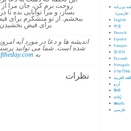
روحت نرم کن، جان مرا از 
بساز، و مرا توانایی بده تا د
En)
ببخشم. از تو متشکرم برای فی
English
برای فیض بخشیدن. 
中文
Deutsch
Español
اندیشه ها و دعا در مورد آیه امرو
Français
شده است. شما می توانید پرسش
한국어
به
ftheday.com
Русский
Português
ภาษาไทย
نظرات
لغة العربية
اُردو
हिन्दी
தமிழ்
తెలుగు
فارسی