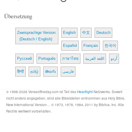
Übersetzung
Zweisprachige Version:
English
中文
Deutsch
(Deutsch / English)
Español
Français
한국어
Русский
Português
ภาษาไทย
اللغة العربية
اُردو
हिन्दी
தமிழ்
తెలుగు
فارسی
© 1998-2026 Verseoftheday.com ist Teil des
Heartlight
-Netzwerks. Soweit
nicht anders angegeben, sind alle Bibelstellen entnommen aus Holy Bible,
New International Version… © 1973, 1978, 1984, 2011 by Biblica, Inc. Alle
Rechte weltweit vorbehalten.