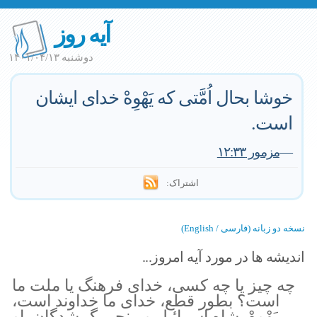
آیه روز
دوشنبه ۱۴۰۱/۰۴/۱۳
خوشا بحال اُمَّتی که یَهْوِهْ خدای ایشان
است.
—
مزمور ۱۲:۳۳
اشتراک:
نسخه دو زبانه (فارسی / English)
اندیشه ها در مورد آیه امروز...
چه چیز یا چه کسی، خدای فرهنگ یا ملت ما
است؟ بطور قطع، خدای ما خداوند است،
یَهْوِهْ، شاه اسرائیل و منجی گمشدگان. او