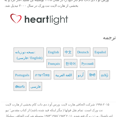
بخشی از هارت لایت نت ورک در سال ۲۰۰۰ تبدیل شد.
ترجمه
Español
Deutsch
中文
English
نسخه دو زبانه:
(فارسی / English)
Français
한국어
Русский
தமிழ்
हिन्दी
اُردو
اللغة العربية
ภาษาไทย
Português
فارسی
తెలుగు
۱۹۹۸-۲۰۱۵ شرکت الحاقی هارت لایت. ورس آو ذ دی دات کام بخشی از هارت لایت
نت ورک است. تمام نقل قولها ( مگر اینکه قید شده باشد) از کتاب مقدس٬ نیو
انترناشنال ورژن برگرفته شده. ۱۹۷۳٬۱۹۷۸٬۱۹۸۴٬۲۰۱۱ بوسیله شرکت الحاقی بیبلیکا.