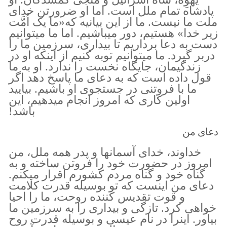
پادشاه تمام ملل است. اما او ضرورتن خدای
ملت ما نیست. ما از این بیانیه که«ما یک اُمَّت
زیر خدا» هستیم، دور میباشیم. اما ما میتوانیم
دست به دعا برداریم تا بیداری، سرزمین ما را
دربر گیرد. ما میتوانیم توبه کنیم از اینکه او در
زندگیمان، جایگاه نخست را ندارد. او به ما
قول داده است که به دعای ما پاسخ دهد اگر
ما با فروتنی در جستجوی او باشیم. بیایید
اولین کاری که امروز انجام میدهیم، این
باشد!
دعای من
خداوند، خدای آسمانها و پدر همه ملل، من
امروز در حضورت خود را فروتن ساخته و به
گناه خود و گناه مردم کشورم اقرار میکنم.
دعای من اینست که تو بوسیله قدرت کلامت
و قوت تقدیس کننده روحت، ما را احیا
خواهی کرد. تازگی و بیداری را به سرزمین ما
بیاور. اینرا در نام عیسی و بوسیله قدرت روح