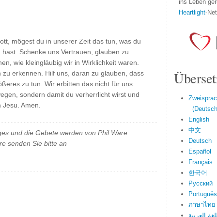
ins Leben ger
Heartlight
-Ne
ott, mögest du in unserer Zeit das tun, was du
n hast. Schenke uns Vertrauen, glauben zu
n, wie kleingläubig wir in Wirklichkeit waren.
Überset
n zu erkennen. Hilf uns, daran zu glauben, dass
eres zu tun. Wir erbitten das nicht für uns
gen, sondern damit du verherrlicht wirst und
Zweisprac
n Jesu. Amen.
(Deutsch 
English
中文
es und die Gebete werden von Phil Ware
Deutsch
e senden Sie bitte an
Español
Français
한국어
Русский
Português
ภาษาไทย
لغة العربية