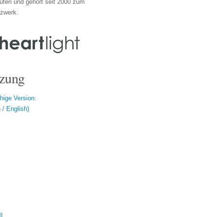
ufen und gehört seit 2000 zum
tzwerk.
zung
hige Version:
/ English)
ال