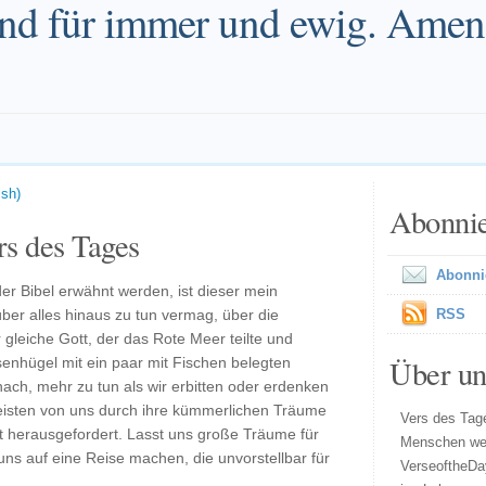
und für immer und ewig. Amen
ish)
Abonni
s des Tages
Abonni
er Bibel erwähnt werden, ist dieser mein
ber alles hinaus zu tun vermag, über die
RSS
gleiche Gott, der das Rote Meer teilte und
Über un
nhügel mit ein paar mit Fischen belegten
nach, mehr zu tun als wir erbitten oder erdenken
eisten von uns durch ihre kümmerlichen Träume
Vers des Tage
t herausgefordert. Lasst uns große Träume für
Menschen wel
ns auf eine Reise machen, die unvorstellbar für
VerseoftheDa