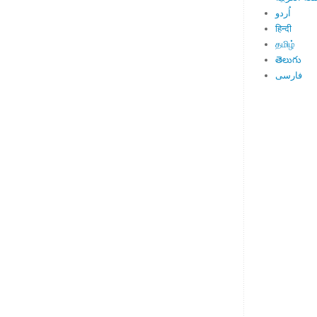
اُردو
हिन्दी
தமிழ்
తెలుగు
فارسی