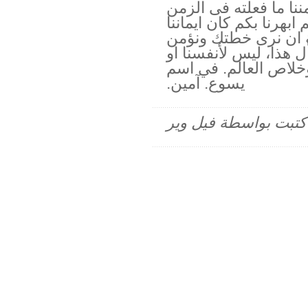
ننا ما فعلته فى الزمن
ابهرنا بكم كان ايماننا
ة ان نرى خطتك ونؤمن
 هذا، ليس لأنفسنا او
لاص العالم. في اسم
يسوع. آمين.
م كتبت بواسطة فيل وير