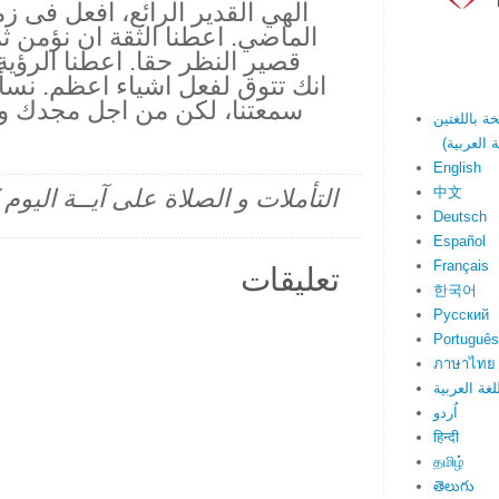
الهي القدير الرائع، افعل فى زم
الماضي. اعطنا الثقة ان نؤمن ثم 
قصير النظر حقا. اعطنا الرؤي
انك تتوق لفعل اشياء اعظم. نسأل
سمعتنا، لكن من اجل مجدك وخ
English
中文
التأملات و الصلاة على آيــة اليو
Deutsch
Español
Français
تعليقات
한국어
Русский
Português
ภาษาไทย
لغة العربية
اُردو
हिन्दी
தமிழ்
తెలుగు