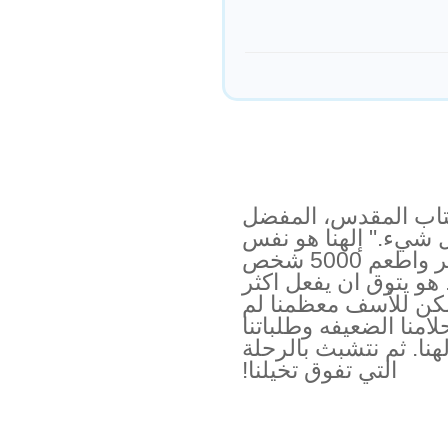
كتاب المقدس، المفضل
ل شيء." إلهنا هو نفس
الإله الذى شق البحر الأحمر واطعم 5000 شخص
و يتوق ان يفعل اكثر
 لكن للأسف معظمنا لم
امنا الضعيفه وطلباتنا
هنا. ثم نتشبث بالرحلة
التي تفوق تخيلنا!