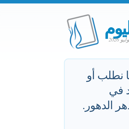
ليوم
 نطلب أو
د في
ر الدهور.