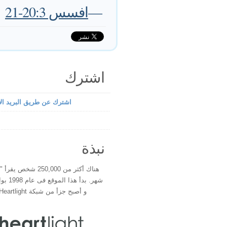
—
افسس 20:3-21
اشترك
اشترك عن طريق البريد الإ
نبذة
هناك أكثر من 250,000 شخ
شهر. بدأ 
و أصبح جزأ من شبكة Heartlight فى عام 2000