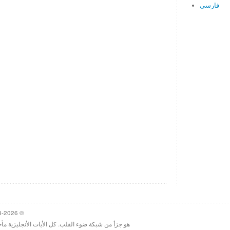
فارسی
© 1998-2026 Heartlight, Inc. Verseoftheday.com
هو جزأ من شبكة ضوء القلب. كل الأيات الأنجليزية مأ