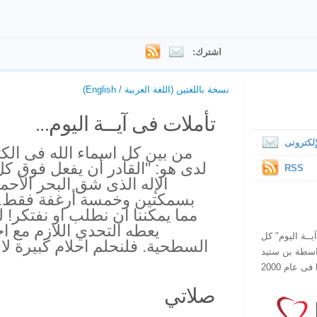
اشترك:
نسخة باللغتين (اللغة العربية / English)
تأملات فى آيــة اليوم...
لكترونى
من بين كل اسماء الله فى ال
لدى هو: "القادر أن يفعل فوق ك
RSS
بسمكتين وخمسة أرغفة فقط. ه
مما يمكننا ان نطلب او نفتكر!
يعطه التحدي اللازم مع احل
ص يقرأ "آيــة اليوم" كل
السطحية. فلنحلم احلام كبيرة لال
هذا الموقع فى عام 1998 بواسطة بن ستيد
صلاتي